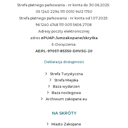
Strefa płatnego parkowania - nr konta do 30.06.2025:
05 1240 2294 1111 0010 9412 1750
Strefa płatnego parkowania - nr konta od 1.07.2025:
96 1240 4748 1111 0011 5606 2708
Adresy poczty elektronicznej:
adres
ePUAP: /umzakopane/skrytka
E-Doręczenia:
AE:PL-97057-85350-DHVSG-20
Deklaracja dostępności
Strefa Turystyczna
Strefa Miejska
Baza wydarzeń
Baza noclegowa
Archiwum zakopane.eu
NA SKRÓTY
Miasto Zakopane