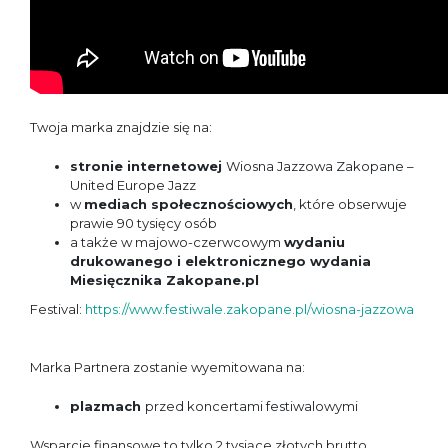
Twoja marka znajdzie się na:
stronie internetowej
Wiosna Jazzowa Zakopane –
United Europe Jazz
w
mediach społecznościowych
, które obserwuje
prawie 90 tysięcy osób
a także w majowo-czerwcowym
wydaniu
drukowanego i elektronicznego wydania
Miesięcznika Zakopane.pl
Festival:
https://www.festiwale.zakopane.pl/wiosna-jazzowa
Marka Partnera zostanie wyemitowana na:
plazmach
przed koncertami festiwalowymi
Wsparcie finansowe to tylko 2 tysiące złotych brutto.