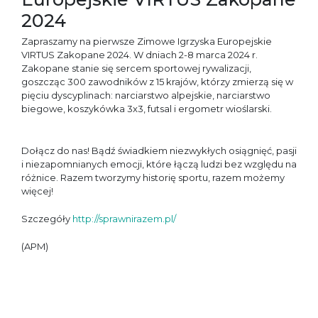
2024
Zapraszamy na pierwsze Zimowe Igrzyska Europejskie
VIRTUS Zakopane 2024
.
W dniach 2-8 marca 2024 r.
Zakopane stanie się sercem sportowej rywalizacji,
goszcząc 300 zawodników z 15 krajów, którzy zmierzą się w
pięciu dyscyplinach: narciarstwo alpejskie, narciarstwo
biegowe, koszykówka 3x3, futsal i ergometr wioślarski.
Dołącz do nas! Bądź świadkiem niezwykłych osiągnięć, pasji
i niezapomnianych emocji, które łączą ludzi bez względu na
różnice. Razem tworzymy historię sportu, razem możemy
więcej!
Szczegóły
http://sprawnirazem.pl/
(APM)