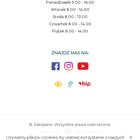
Poniedziałek 9.00 - 16.00
Wtorek 8.00 - 14.00
Środa 8.00 - 13.00
Czwartek 8.00 - 14.00
Piątek 8.00 - 14.00
ZNAJDŹ NAS NA:
© Zakopane. Wszystkie prawa zastrzeżone.
Design by:
Digital Holding
Używamy plików cookies, by ułatwić korzystanie z naszych
X
Wykonanie:
ESC SA
-
Aplikacje i strony internetowe
A.