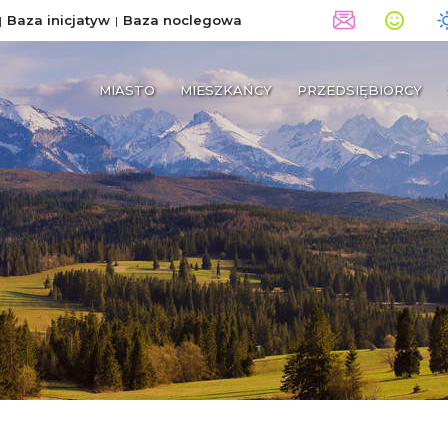
Baza inicjatyw
Baza noclegowa
MIASTO
MIESZKAŃCY
PRZEDSIĘBIORCY