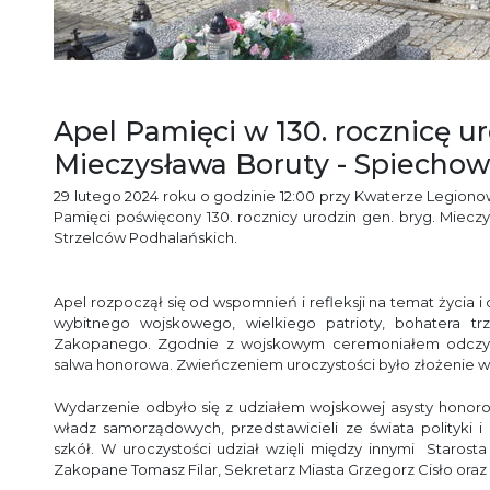
Apel Pamięci w 130. rocznicę ur
Mieczysława Boruty - Spiechow
29 lutego 2024 roku o godzinie 12:00 przy Kwaterze Legion
Pamięci poświęcony 130. rocznicy urodzin gen. bryg. Miecz
Strzelców Podhalańskich.
Apel rozpoczął się od wspomnień i refleksji na temat życia 
wybitnego wojskowego, wielkiego patrioty, bohatera tr
Zakopanego. Zgodnie z wojskowym ceremoniałem odczyt
salwa honorowa. Zwieńczeniem uroczystości było złożenie w
Wydarzenie odbyło się z udziałem wojskowej asysty honoro
władz samorządowych, przedstawicieli ze świata polityki 
szkół. W uroczystości udział wzięli między innymi Starosta
Zakopane Tomasz Filar, Sekretarz Miasta Grzegorz Cisło ora