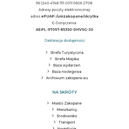
96 1240 4748 1111 0011 5606 2708
Adresy poczty elektronicznej:
adres
ePUAP: /umzakopane/skrytka
E-Doręczenia:
AE:PL-97057-85350-DHVSG-20
Deklaracja dostępności
Strefa Turystyczna
Strefa Miejska
Baza wydarzeń
Baza noclegowa
Archiwum zakopane.eu
NA SKRÓTY
Miasto Zakopane
Mieszkańcy
Środowisko
Transport
Inwestycje