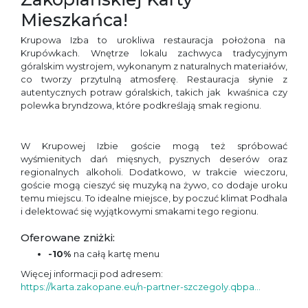
Mieszkańca!
Krupowa Izba to urokliwa restauracja położona na
Krupówkach. Wnętrze lokalu zachwyca tradycyjnym
góralskim wystrojem, wykonanym z naturalnych materiałów,
co tworzy przytulną atmosferę. Restauracja słynie z
autentycznych potraw góralskich, takich jak kwaśnica czy
polewka bryndzowa, które podkreślają smak regionu.
W Krupowej Izbie goście mogą też spróbować
wyśmienitych dań mięsnych, pysznych deserów oraz
regionalnych alkoholi. Dodatkowo, w trakcie wieczoru,
goście mogą cieszyć się muzyką na żywo, co dodaje uroku
temu miejscu. To idealne miejsce, by poczuć klimat Podhala
i delektować się wyjątkowymi smakami tego regionu.
Oferowane zniżki:
-10%
na całą kartę menu
Więcej informacji pod adresem:
https://karta.zakopane.eu/n-partner-szczegoly.qbpa...