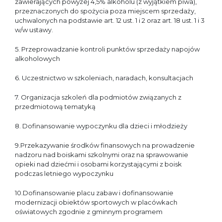
zawierających powyżej 4,5% alkoholu (z wyjątkiem piwa),
przeznaczonych do spożycia poza miejscem sprzedaży,
uchwalonych na podstawie art. 12 ust. 1 i 2 oraz art. 18 ust. 1 i 3
w/w ustawy.
5. Przeprowadzanie kontroli punktów sprzedaży napojów
alkoholowych
6. Uczestnictwo w szkoleniach, naradach, konsultacjach
7. Organizacja szkoleń dla podmiotów związanych z
przedmiotową tematyką
8. Dofinansowanie wypoczynku dla dzieci i młodzieży
9.Przekazywanie środków finansowych na prowadzenie
nadzoru nad boiskami szkolnymi oraz na sprawowanie
opieki nad dziećmi i osobami korzystającymi z boisk
podczas letniego wypoczynku
10.Dofinansowanie placu zabaw i dofinansowanie
modernizacji obiektów sportowych w placówkach
oświatowych zgodnie z gminnym programem