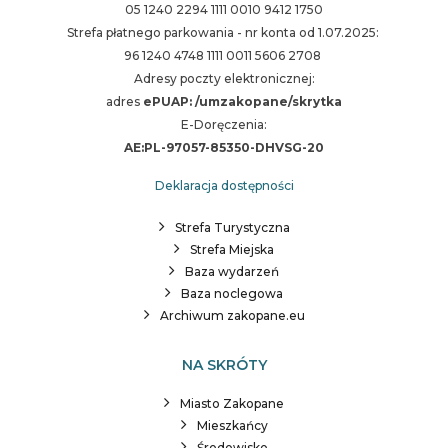
05 1240 2294 1111 0010 9412 1750
Strefa płatnego parkowania - nr konta od 1.07.2025:
96 1240 4748 1111 0011 5606 2708
Adresy poczty elektronicznej:
adres
ePUAP: /umzakopane/skrytka
E-Doręczenia:
AE:PL-97057-85350-DHVSG-20
Deklaracja dostępności
Strefa Turystyczna
Strefa Miejska
Baza wydarzeń
Baza noclegowa
Archiwum zakopane.eu
NA SKRÓTY
Miasto Zakopane
Mieszkańcy
Środowisko