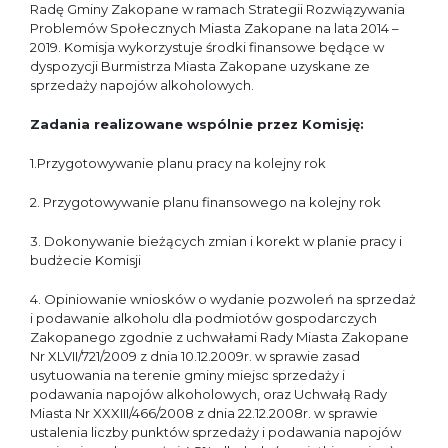
Radę Gminy Zakopane w ramach Strategii Rozwiązywania
Problemów Społecznych Miasta Zakopane na lata 2014 –
2019. Komisja wykorzystuje środki finansowe będące w
dyspozycji Burmistrza Miasta Zakopane uzyskane ze
sprzedaży napojów alkoholowych.
Zadania realizowane wspólnie przez Komisję:
1.Przygotowywanie planu pracy na kolejny rok
2. Przygotowywanie planu finansowego na kolejny rok
3. Dokonywanie bieżących zmian i korekt w planie pracy i
budżecie Komisji
4. Opiniowanie wniosków o wydanie pozwoleń na sprzedaż
i podawanie alkoholu dla podmiotów gospodarczych
Zakopanego zgodnie z uchwałami Rady Miasta Zakopane
Nr XLVII/721/2009 z dnia 10.12.2009r. w sprawie zasad
usytuowania na terenie gminy miejsc sprzedaży i
podawania napojów alkoholowych, oraz Uchwałą Rady
Miasta Nr XXXIII/466/2008 z dnia 22.12.2008r. w sprawie
ustalenia liczby punktów sprzedaży i podawania napojów