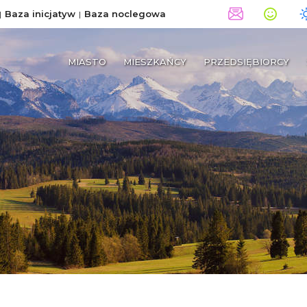
Baza inicjatyw
Baza noclegowa
MIASTO
MIESZKAŃCY
PRZEDSIĘBIORCY