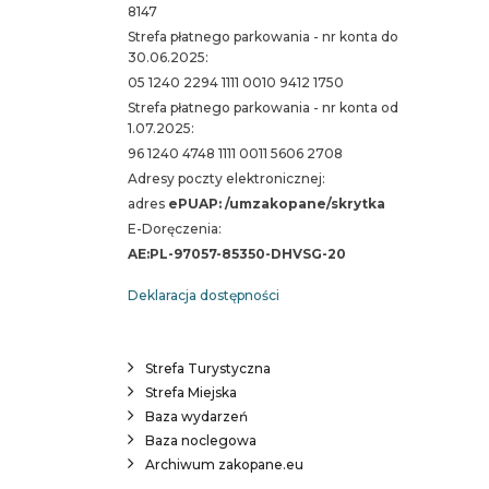
8147
Strefa płatnego parkowania - nr konta do
30.06.2025:
05 1240 2294 1111 0010 9412 1750
Strefa płatnego parkowania - nr konta od
1.07.2025:
96 1240 4748 1111 0011 5606 2708
Adresy poczty elektronicznej:
adres
ePUAP: /umzakopane/skrytka
E-Doręczenia:
AE:PL-97057-85350-DHVSG-20
Deklaracja dostępności
Strefa Turystyczna
Strefa Miejska
Baza wydarzeń
Baza noclegowa
Archiwum zakopane.eu