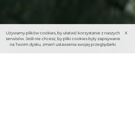
Używamy plików cookies, by ułatwić korzystanie z naszych
X
serwisów. Jeśli nie chcesz, by pliki cookies były zapisywane
na Twoim dysku, zmień ustawienia swojej przeglądarki.
AKTYWNE ZAKOPANE - CZYLI CO
DLA DOBREJ KONDYCJI MOŻNA
ROBIĆ
LATEM
Nasze miasto i najbliższe okolice są idealnym miejscem do
uprawiania wszelkich aktywności, zarówno tych amatorskich
jak i wyczynowych, ekstremalnych oraz rodzinnych i