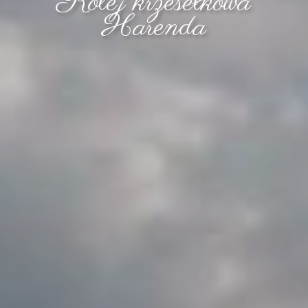
Kolej krzesełkowa
Harenda