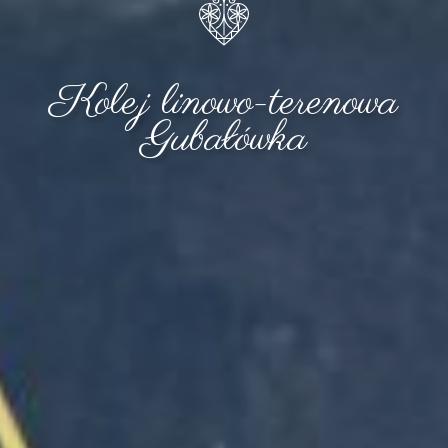
Kolej linowo-terenowa
Gubałówka