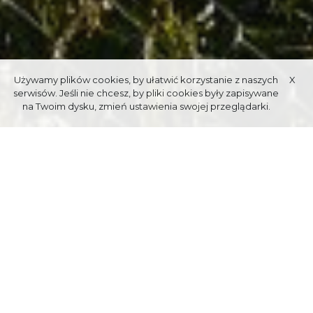
Używamy plików cookies, by ułatwić korzystanie z naszych
X
serwisów. Jeśli nie chcesz, by pliki cookies były zapisywane
na Twoim dysku, zmień ustawienia swojej przeglądarki.
KOLEJ LINOWO-TERENOWA NA
GUBAŁÓWKĘ
Całoroczna kolej linowo-terenowa z Zakopanego na Gubałówkę,
na Pogórze Spisko-Gubałowskie. Producentem pierwszych
wagonów był Von Roll Berno ze Szwajcarii, natomiast obecnie
eksploatowanych Garaventa i Mostostal Czechowice. Operatorem
kolei są Polskie Koleje Linowe S.A.
Gubałówka to najbardziej znany szczyt, znajdujący się na terenie