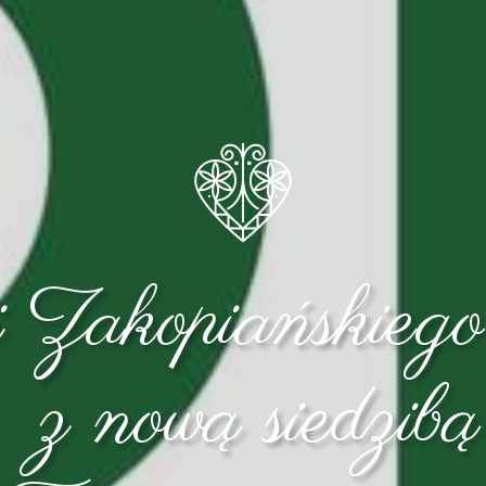
i Zakopiańskieg
z nową siedzib