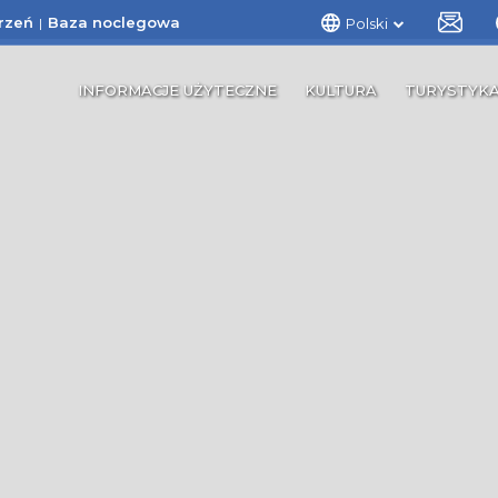
rzeń
Baza noclegowa
Polski
INFORMACJE UŻYTECZNE
KULTURA
TURYSTYK