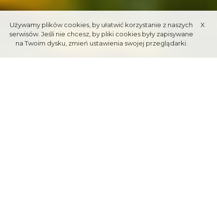
Używamy plików cookies, by ułatwić korzystanie z naszych
X
serwisów. Jeśli nie chcesz, by pliki cookies były zapisywane
na Twoim dysku, zmień ustawienia swojej przeglądarki.
TATRZAŃSKIE
LAPIDARIUM
Lapidarium Tatrzańskiego Parku Narodowego
to zbiór skał
odzwierciedlających geologiczną mapę Tatr. Ta przestrzenna
„mapa gór” pokazuje różnorodność przyrody nieożywionej oraz jej
wpływ na roślinność występującą w poszczególnych częściach
masywu. Tatry prezentowane są tu jako jednorodny obszar
ukształtowany przez różnorodne procesy geologiczne, wspólne po
obu stronach polsko-słowackiej granicy.
Lapidarium to miejsce do samodzielnego zwiedzania. Geologiczna
mapa Tatr została wykonana z autentycznych tatrzańskich skał, a
tablice z panoramami pomagają zlokalizować najważniejsze szczyty.