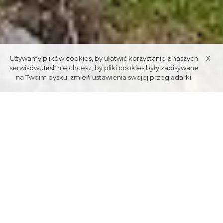
Używamy plików cookies, by ułatwić korzystanie z naszych
X
serwisów. Jeśli nie chcesz, by pliki cookies były zapisywane
na Twoim dysku, zmień ustawienia swojej przeglądarki.
BIEGI
Poza tatrzańskimi szlakami najpopularniejszym miejscem spotkań
zakopiańskich biegaczy jest stadion Centralnego Ośrodka Sportu
przy ul. Czecha. Znajdują się tutaj: stadion lekkoatletyczny z
nowoczesną bieżnią poliuretanową, boiska wielofunkcyjne dostępne
dla gier zespołowych, korty tenisowe oraz znakomity tor dla rolkarzy
(zimą lodowisko).