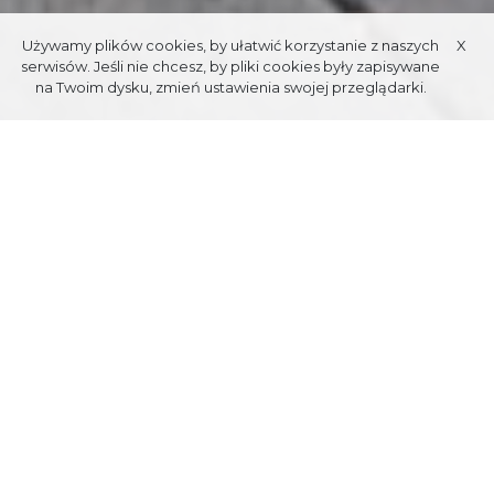
Używamy plików cookies, by ułatwić korzystanie z naszych
X
serwisów. Jeśli nie chcesz, by pliki cookies były zapisywane
na Twoim dysku, zmień ustawienia swojej przeglądarki.
Data publikacji: 04.04.2019
MUZYKA GÓRALI
PODHALAŃSKICH
Parafialny Regionalny Zespół „Giewont”
założony został w 1981
roku przez ówczesnego proboszcza olczańskiej parafii p.w. Matki
Bożej Objawiającej Cudowny Medalik – księdza Jana Kowalika. Był
pierwszym na Podhalu w czasach komunizmu regionalnym
zespołem „parafialnym”. Swoim śpiewem i muzyką ubogacał liturgie
Mszy Św. oraz wspierał budowę kościoła na Olczy. W swoim
repertuarze miał opracowane kilka programów artystycznych, z
którymi występował na licznych wyjazdach krajowych oraz
zagranicznych. Ważnym wydarzeniem w historii zespołu był występ