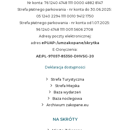
Nr konta: 76 1240 4748 1111 0000 4882 8147
Strefa płatnego parkowania - nr konta do 30.06.2025:
05 1240 2294 1111 0010 9412 1750
Strefa płatnego parkowania - nr konta od 1.07.2025:
96 1240 4748 1111 0011 5606 2708
Adresy poczty elektronicznej:
adres
ePUAP: /umzakopane/skrytka
E-Doręczenia:
AE:PL-97057-85350-DHVSG-20
Deklaracja dostępności
Strefa Turystyczna
Strefa Miejska
Baza wydarzeń
Baza noclegowa
Archiwum zakopane.eu
NA SKRÓTY