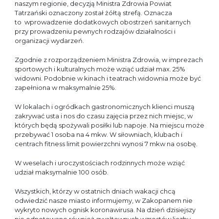
naszym regionie, decyzją Ministra Zdrowia Powiat
Tatrzański oznaczony został żółtą strefą. Oznacza
to wprowadzenie dodatkowych obostrzeń sanitarnych
przy prowadzeniu pewnych rodzajów działalności i
organizacji wydarzeń.
Zgodnie z rozporządzeniem Ministra Zdrowia, w imprezach
sportowych i kulturalnych może wziąć udział max. 25%
widowni. Podobnie w kinach i teatrach widownia może być
zapełniona w maksymalnie 25%.
W lokalach i ogródkach gastronomicznych klienci muszą
zakrywać usta i nos do czasu zajęcia przez nich miejsc, w
których będą spożywali posiłki lub napoje. Na miejscu może
przebywać 1 osoba na 4 mkw. W siłowniach, klubach i
centrach fitness limit powierzchni wynosi 7 mkw na osobę.
W weselach i uroczystościach rodzinnych może wziąć
udział maksymalnie 100 osób.
Wszystkich, którzy w ostatnich dniach wakacji chcą
odwiedzić nasze miasto informujemy, w Zakopanem nie
wykryto nowych ognisk koronawirusa. Na dzień dzisiejszy
nie odnotowano również gwałtownych wzrostów liczby