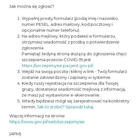
Jak można się zgłosić?
Wypełnij prosty formularz (podaj imię i nazwisko,
numer PESEL, adres mailowy, kod pocztowy i
opcjonalnie numer telefonu).
Na adres mejlowy, który podałeś w formularzu,
otrzymasz wiadomość z prośbą o potwierdzenie
zgłoszenia.
Pamiętaj! Jedyną stroną służącą do zgłoszenia chęci
szczepienia przeciw COVID-19 jest
https://szczepimysie.pacjent.gov.pl/
.
Wejdź na swoją pocztę i kliknij w link - Twój formularz
zostanie zatwierdzony i zapisany w systemie.
Kiedy ruszy rejestracja na szczepienia dla Twojej
grupy, dostaniesz wiadomość mejlową z informacją,
że masz już wystawione e-skierowanie.
Wtedy będziesz mógł się zarejestrować na konkretny
termin.
Jak to zrobić? Sprawdź tutaj
.
Więcej informacji na stronie
https://www.gov.pl/web/szczepimysie
(APM)