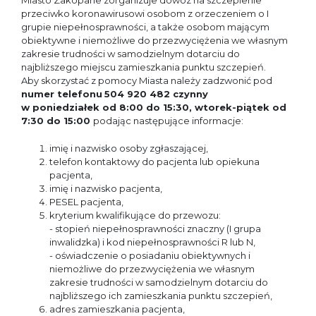
Miasto Zakopane zorganizuje dowóz na szczepienie
przeciwko koronawirusowi osobom z orzeczeniem o I
grupie niepełnosprawności, a także osobom mającym
obiektywne i niemożliwe do przezwyciężenia we własnym
zakresie trudności w samodzielnym dotarciu do
najbliższego miejscu zamieszkania punktu szczepień.
Aby skorzystać z pomocy Miasta należy zadzwonić pod
numer telefonu
504 920 482
czynny
w poniedziałek od 8:00 do 15:30, wtorek-piątek od
7:30 do 15:00
podając następujące informacje:
imię i nazwisko osoby zgłaszającej,
telefon kontaktowy do pacjenta lub opiekuna
pacjenta,
imię i nazwisko pacjenta,
PESEL pacjenta,
kryterium kwalifikujące do przewozu:
- stopień niepełnosprawności znaczny (I grupa
inwalidzka) i kod niepełnosprawności R lub N,
- oświadczenie o posiadaniu obiektywnych i
niemożliwe do przezwyciężenia we własnym
zakresie trudności w samodzielnym dotarciu do
najbliższego ich zamieszkania punktu szczepień,
adres zamieszkania pacjenta,