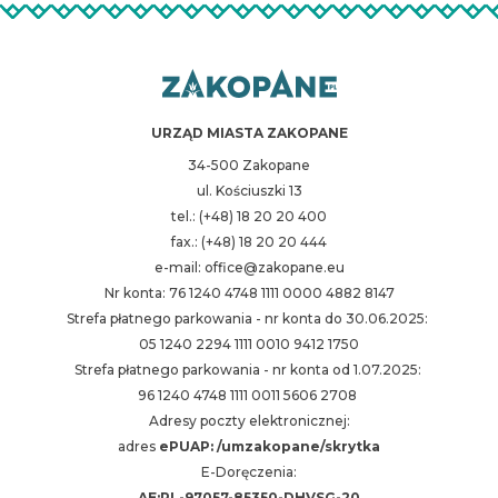
URZĄD MIASTA ZAKOPANE
34-500 Zakopane
ul. Kościuszki 13
tel.: (+48) 18 20 20 400
fax.: (+48) 18 20 20 444
e-mail: office@zakopane.eu
Nr konta: 76 1240 4748 1111 0000 4882 8147
Strefa płatnego parkowania - nr konta do 30.06.2025:
05 1240 2294 1111 0010 9412 1750
Strefa płatnego parkowania - nr konta od 1.07.2025:
96 1240 4748 1111 0011 5606 2708
Adresy poczty elektronicznej:
adres
ePUAP: /umzakopane/skrytka
E-Doręczenia:
AE:PL-97057-85350-DHVSG-20