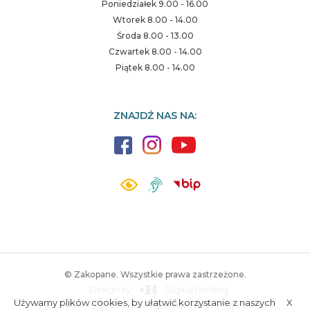
Poniedziałek 9.00 - 16.00
Wtorek 8.00 - 14.00
Środa 8.00 - 13.00
Czwartek 8.00 - 14.00
Piątek 8.00 - 14.00
ZNAJDŹ NAS NA:
© Zakopane. Wszystkie prawa zastrzeżone.
Design by:
Digital Holding
Używamy plików cookies, by ułatwić korzystanie z naszych
X
Wykonanie:
ESC SA
-
Aplikacje i strony internetowe
A.