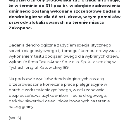
Wydział Ochrony Środowiska tut. Urzędu informuje,
że w terminie do 31 lipca br. w obrębie zadrzewienia
gminnego zostaną wykonane szczegółowe badania
dendrologiczne dla 66 szt. drzew, w tym pomników
przyrody zlokalizowanych na terenie miasta
Zakopane.
Badania dendrologiczne z użyciem specjalistycznego
sprzętu diagnostycznego tj. tomograf komputerowy wraz z
wykonaniem testu obciążeniowego dla wybranych drzew,
wykonuje firma Taxus Arbor Sp. z o. o. Sp. k. z siedzibą w
Tychach przy ul. Katowickiej 189.
Na podstawie wyników dendrologicznych zostaną
przeprowadzone konieczne prace pielęgnacyjne w
obrębie zadrzewienia gminnego, w celu zapewnia
bezpieczeństwa użytkownikom: ruchu drogowego,
parków, skwerów i osiedli zlokalizowanych na terenie
naszej gminy.
(WOŚ)