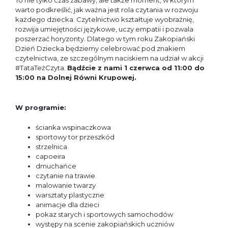
To nie tylko czas zabawy, ale także moment, w którym
warto podkreślić, jak ważna jest rola czytania w rozwoju
każdego dziecka. Czytelnictwo kształtuje wyobraźnię,
rozwija umiejętności językowe, uczy empatii i pozwala
poszerzać horyzonty. Dlatego w tym roku Zakopiański
Dzień Dziecka będziemy celebrować pod znakiem
czytelnictwa, ze szczególnym naciskiem na udział w akcji
#TataTeżCzyta.
Bądźcie z nami 1 czerwca od 11:00 do
15:00 na Dolnej Równi Krupowej.
W programie:
ścianka wspinaczkowa
sportowy tor przeszkód
strzelnica
capoeira
dmuchańce
czytanie na trawie
malowanie twarzy
warsztaty plastyczne
animacje dla dzieci
pokaz starych i sportowych samochodów
występy na scenie zakopiańskich uczniów