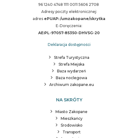
96 1240 4748 1111 0011 5606 2708
Adresy poczty elektronicznej:
adres
ePUAP: /umzakopane/skrytka
E-Doręczenia:
AE:PL-97057-85350-DHVSG-20
Deklaracja dostępności
Strefa Turystyczna
Strefa Miejska
Baza wydarzeń
Baza noclegowa
Archiwum zakopane.eu
NA SKRÓTY
Miasto Zakopane
Mieszkańcy
Środowisko
Transport