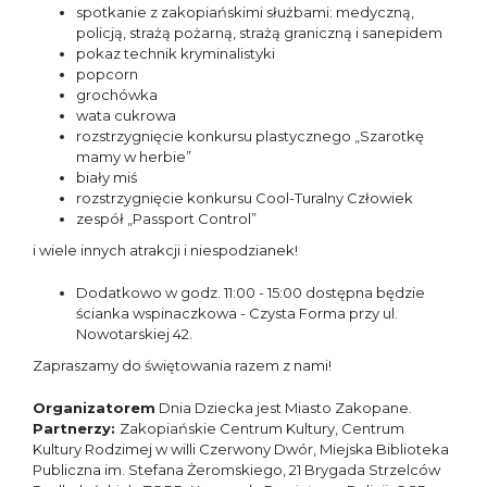
spotkanie z zakopiańskimi służbami: medyczną,
policją, strażą pożarną, strażą graniczną i sanepidem
pokaz technik kryminalistyki
popcorn
grochówka
wata cukrowa
rozstrzygnięcie konkursu plastycznego „Szarotkę
mamy w herbie”
biały miś
rozstrzygnięcie konkursu Cool-Turalny Człowiek
zespół „Passport Control”
i wiele innych atrakcji i niespodzianek!
Dodatkowo w godz. 11:00 - 15:00 dostępna będzie
ścianka wspinaczkowa - Czysta Forma przy ul.
Nowotarskiej 42.
Zapraszamy do świętowania razem z nami!
Organizatorem
Dnia Dziecka jest Miasto Zakopane.
Partnerzy:
Zakopiańskie Centrum Kultury, Centrum
Kultury Rodzimej w willi Czerwony Dwór, Miejska Biblioteka
Publiczna im. Stefana Żeromskiego, 21 Brygada Strzelców