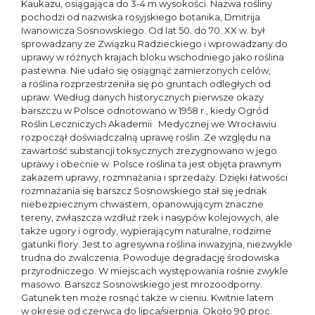
Kaukazu, osiągająca do 3-4 m wysokości. Nazwa rośliny
pochodzi od nazwiska rosyjskiego botanika, Dmitrija
Iwanowicza Sosnowskiego. Od lat 50. do 70. XX w. był
sprowadzany ze Związku Radzieckiego i wprowadzany do
uprawy w różnych krajach bloku wschodniego jako roślina
pastewna. Nie udało się osiągnąć zamierzonych celów,
a roślina rozprzestrzeniła się po gruntach odległych od
upraw. Według danych historycznych pierwsze okazy
barszczu w Polsce odnotowano w 1958 r., kiedy Ogród
Roślin Leczniczych Akademii Medycznej we Wrocławiu
rozpoczął doświadczalną uprawę roślin .Ze względu na
zawartość substancji toksycznych zrezygnowano w jego
uprawy i obecnie w Polsce roślina ta jest objęta prawnym
zakazem uprawy, rozmnażania i sprzedaży. Dzięki łatwości
rozmnażania się barszcz Sosnowskiego stał się jednak
niebezpiecznym chwastem, opanowującym znaczne
tereny, zwłaszcza wzdłuż rzek i nasypów kolejowych, ale
także ugory i ogrody, wypierającym naturalne, rodzime
gatunki flory. Jest to agresywna roślina inwazyjna, niezwykle
trudna do zwalczenia. Powoduje degradację środowiska
przyrodniczego. W miejscach występowania rośnie zwykle
masowo. Barszcz Sosnowskiego jest mrozoodporny.
Gatunek ten może rosnąć także w cieniu. Kwitnie latem
w okresie od czerwca do lipca/sierpnia. Około 90 proc.