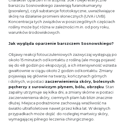
charakter oparzeń II i III stopnia. Sok i olejki eteryczne
barszczu Sosnowskiego zawierają furanokumaryny
(psoraleny), czyli substancje fototoksyczne, uwrażliwiające
skórę na działanie promieni słonecznych (UVA i UVB).
Koncentracja tych związków w poszczególnych częściach
rośliny może być różna w zależności m.in. od pory roku,
warunków środowiskowych.
Jak wygląda oparzenie barszczem Sosnowskiego?
Objawy reakcji fotouczuleniowych zazwyczaj występują po
około 15 minutach od kontaktu z rośliną (ale mogą pojawić
się do 48 godzin po ekspozycji), a ich intensywność wzrasta
gwałtownie w ciągu około 2 godzin od kontaktu. Zmiany
pojawiają się głównie na twarzy, kończynach górnych
i dolnych, w postaci
zaczerwienienia skóry, bolesnych
pęcherzy z surowiczym płynem, bólu, obrzęku
. Stan
zapalny utrzymuje się kilka dni, a zmiany skórne w postaci
zaczerwienienia skóry, ciemnych plam lub blizn znacznie
dłużej. Miejsca podrażnione zachowują wrażliwość na
światło ultrafioletowe nawet przez kilka lat. W skrajnych
przypadkach może dojść do rozległej martwicy skóry,
wymagającej pilnego leczenia chirurgicznego.