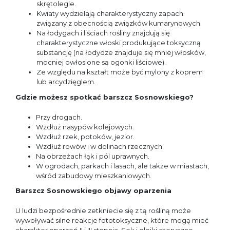
skrętolegle.
Kwiaty wydzielają charakterystyczny zapach
związany z obecnością związków kumarynowych.
Na łodygach i liściach rośliny znajdują się
charakterystyczne włoski produkujące toksyczną
substancję (na łodydze znajduje się mniej włosków,
mocniej owłosione są ogonki liściowe).
Ze względu na kształt może być mylony z koprem
lub arcydzięglem.
Gdzie możesz spotkać barszcz Sosnowskiego?
Przy drogach.
Wzdłuż nasypów kolejowych.
Wzdłuż rzek, potoków, jezior.
Wzdłuż rowów i w dolinach rzecznych.
Na obrzeżach łąk i pól uprawnych.
W ogrodach, parkach i lasach, ale także w miastach,
wśród zabudowy mieszkaniowych.
Barszcz Sosnowskiego objawy oparzenia
U ludzi bezpośrednie zetkniecie się z tą rośliną może
wywoływać silne reakcje fototoksyczne, które mogą mieć