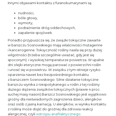
Innymi objawami kontaktu z furanokumarynami są:
nudności,
bóle głowy,
wymioty,
podrażnienie dróg oddechowych,
zapalenie spojówek.
Ponadto przypuszcza się, że związki toksyczne zawarte
w barszczu Sosnowskiego mają właściwości mutagenne
i kancerogenne. Toksyczność rośliny nasila się przy dużej
wilgotności (trzeba szczególnie uważać, gdy jest się
spoconym) i wysokiej temperaturze powietrza. W upalne
dni olejki eteryczne mogą parować z powierzchni roślin
i unosić się w powietrzu. W związku z tym istnieje ryzyko
oparzenia nawet bez bezpośredniego kontaktu
z barszczem Sosnowskiego. Silne działanie toksyczne
barszczu wynika z niespotykanego u roślin z tej rodziny
dużego stężenia związków toksycznych (prawie 4 proc.
suchej masy nasion).Barszcz Sosnowskiego jest wyjątkowo
groźny dla nieświadomych zagrożenia dzieci, alergików
oraz osób z jasną karnacją. U alergików, w wyniku kontaktu
z rośliną może dojść do groźnej dla zdrowia reakcji
alergicznej, czyli
wstrząsu anafilaktycznego
.