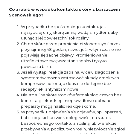
Co zrobić w wypadku kontaktu skóry z barszczem
Sosnowskiego?
W przypadku bezpośredniego kontaktu jak
najszybciej umyj skórę zimną wodą z mydłem, aby
usunąć z jej powierzchni sok rośliny.
Chroń skórę przed promieniami słonecznymi przez
przynajmniej 48 godzin, nawet jeśli w tym czasie nie
pojawiają się żadne objawy. Promieniowanie
ultrafioletowe zwiększa stan zapalny i ryzyko
powstania blizn.
Jeżeli wystąpi reakcja zapalna, w celu złagodzenia
symptomów można zastosować okłady z mokrych
kompresów lub lodu, a doustnie dostępne bez
recepty leki antyhistaminowe.
Nie stosuj na skórę środków farmakologicznych bez
konsultacji lekarskiej – nieprawidłowo dobrane
preparaty mogą nasilić reakcje skórne.
W przypadku pojawienia się objawów, np.: oparzeń,
bąbli lub jakichkolwiek dolegliwości, na skutek
bezpośredniego kontaktu z rośliną lub w efekcie
przebywania w pobliżu tych roślin, niezwłocznie zgłoś