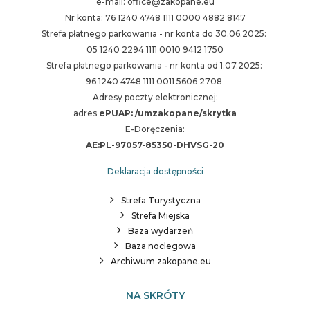
e-mail: office@zakopane.eu
Nr konta: 76 1240 4748 1111 0000 4882 8147
Strefa płatnego parkowania - nr konta do 30.06.2025:
05 1240 2294 1111 0010 9412 1750
Strefa płatnego parkowania - nr konta od 1.07.2025:
96 1240 4748 1111 0011 5606 2708
Adresy poczty elektronicznej:
adres
ePUAP: /umzakopane/skrytka
E-Doręczenia:
AE:PL-97057-85350-DHVSG-20
Deklaracja dostępności
Strefa Turystyczna
Strefa Miejska
Baza wydarzeń
Baza noclegowa
Archiwum zakopane.eu
NA SKRÓTY