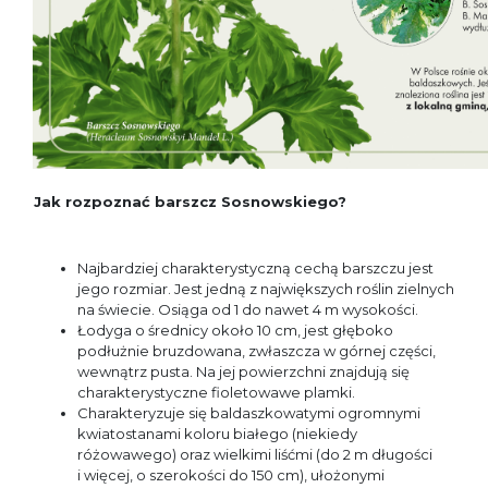
Jak rozpoznać barszcz Sosnowskiego?
Najbardziej charakterystyczną cechą barszczu jest
jego rozmiar. Jest jedną z największych roślin zielnych
na świecie. Osiąga od 1 do nawet 4 m wysokości.
Łodyga o średnicy około 10 cm, jest głęboko
podłużnie bruzdowana, zwłaszcza w górnej części,
wewnątrz pusta. Na jej powierzchni znajdują się
charakterystyczne fioletowawe plamki.
Charakteryzuje się baldaszkowatymi ogromnymi
kwiatostanami koloru białego (niekiedy
różowawego) oraz wielkimi liśćmi (do 2 m długości
i więcej, o szerokości do 150 cm), ułożonymi