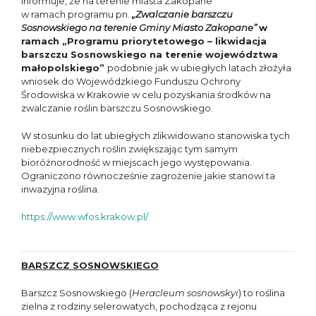
informuje, że na terenie miasta Zakopane
w ramach programu pn.
„Zwalczanie barszczu
Sosnowskiego na terenie Gminy Miasto Zakopane”
w
ramach „Programu priorytetowego – likwidacja
barszczu Sosnowskiego na terenie województwa
małopolskiego”
podobnie jak w ubiegłych latach złożyła
wniosek do Wojewódzkiego Funduszu Ochrony
Środowiska w Krakowie w celu pozyskania środków na
zwalczanie roślin barszczu Sosnowskiego.
W stosunku do lat ubiegłych zlikwidowano stanowiska tych
niebezpiecznych roślin zwiększając tym samym
bioróżnorodność w miejscach jego występowania.
Ograniczono równocześnie zagrożenie jakie stanowi ta
inwazyjna roślina.
https://www.wfos.krakow.pl/
BARSZCZ SOSNOWSKIEGO
Barszcz Sosnowskiego (
Heracleum sosnowskyi
) to roślina
zielna z rodziny selerowatych, pochodząca z rejonu