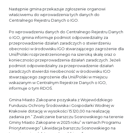
Następnie gmina przekazuje zgłoszenie organowi
właściwemu do wprowadzenia tych danych do
Centralnego Rejestru Danych o IGO.
Po wprowadzeniu danych do Centralnego Rejestru Danych
o IGO, gmina informuje podmiot odpowiedzialny za
przeprowadzenie działań zaradczych o stwierdzeniu
obecności w środowisku IGO stwarzającego zagrożenie dla
Unii/Polski rozprzestrzenionego na szeroką skalę oraz o
konieczności przeprowadzenia działań zaradczych. Jeżeli
podmiot odpowiedzialny za przeprowadzenie działań
zaradczych stwierdzi nieobecność w środowisku IGO
stwarzającego zagrożenie dla Unii/Polski w miejscu
wskazanym w Centralnym Rejestrze Danych o IGO,
informuje o tym RDOŚ.
Gmina Miasto Zakopane pozyskała z Wojewódzkiego
Funduszu Ochrony Środowiska i Gospodarki Wodnej w
Krakowie dotację w wysokości 15.120,00 na realizację
zadania pn.” Zwalczanie barszczu Sosnowskiego na terenie
Gminy Miasto Zakopane w 2025 roku” w ramach Programu
Priorytetowego” Likwidacja barszczu Sosnowskiego na