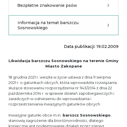
Bezpłatne znakowanie psów
Informacja na temat barszczu
Sosnowskiego
Data publikacji: 19.02.2009
Likwidacja barszczu Sosnowskiego na terenie Gminy
Miasto Zakopane
18 grudnia 2021 r. weszła w życie ustawa z dnia 11 sierpnia
2021 r. o gatunkach obcych, która wprowadziła rozwiązania
służące stosowaniu rozporządzenia nr 1143/2014 z dnia 22
października 2014 r. w sprawie działań zapobiegawczych i
zaradczych w odniesieniu do wprowadzania i
rozprzestrzeniania inwazyjnych gatunków obcych.
Inwazyjne gatunki obce m.in.
barszcz Sosnowskiego
,
stanowią zagrożenie dla bioróżnorodności, dlatego
konieczne jest podejmowanie działań przez szereg