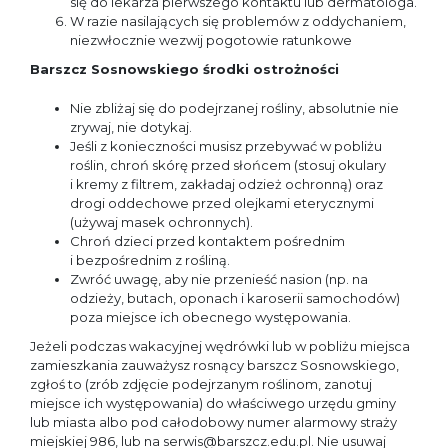
się do lekarza pierwszego kontaktu lub dermatologa.
W razie nasilających się problemów z oddychaniem,
niezwłocznie wezwij pogotowie ratunkowe
Barszcz Sosnowskiego środki ostrożności
Nie zbliżaj się do podejrzanej rośliny, absolutnie nie
zrywaj, nie dotykaj.
Jeśli z konieczności musisz przebywać w pobliżu
roślin, chroń skórę przed słońcem (stosuj okulary
i kremy z filtrem, zakładaj odzież ochronną) oraz
drogi oddechowe przed olejkami eterycznymi
(używaj masek ochronnych).
Chroń dzieci przed kontaktem pośrednim
i bezpośrednim z rośliną.
Zwróć uwagę, aby nie przenieść nasion (np. na
odzieży, butach, oponach i karoserii samochodów)
poza miejsce ich obecnego występowania.
Jeżeli podczas wakacyjnej wędrówki lub w pobliżu miejsca
zamieszkania zauważysz rosnący barszcz Sosnowskiego,
zgłoś to (zrób zdjęcie podejrzanym roślinom, zanotuj
miejsce ich występowania) do właściwego urzędu gminy
lub miasta albo pod całodobowy numer alarmowy straży
miejskiej 986, lub na serwis@barszcz.edu.pl. Nie usuwaj