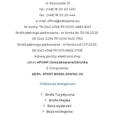
ul. Kościuszki 13
tel.: (+48) 18 20 20 400
fax.: (+48) 18 20 20 444
e-mail: office@zakopane.eu
Nr konta: 76 1240 4748 1111 0000 4882 8147
Strefa płatnego parkowania - nr konta do 30.06.2025:
05 1240 2294 1111 0010 9412 1750
Strefa płatnego parkowania - nr konta od 1.07.2025:
96 1240 4748 1111 0011 5606 2708
Adresy poczty elektronicznej:
adres
ePUAP: /umzakopane/skrytka
E-Doręczenia:
AE:PL-97057-85350-DHVSG-20
Deklaracja dostępności
Strefa Turystyczna
Strefa Miejska
Baza wydarzeń
Baza noclegowa