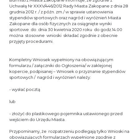
Burmistrz Miasta Zakopane informuje, że zgodnie z
Uchwałą Nr XXXV/446/2012 Rady Miasta Zakopane z dnia 28
grudnia 2012 r. / z późn. zm./ w sprawie ustanowienia
stypendiów sportowych oraz nagród i wyróżnień Miasta
Zakopane dla osób fizycznych za osiągnięte wyniki
sportowe do dnia 30 kwietnia 2020 roku do godz.14.00
można stosowne wnioski składać zgodnie z obecnie
przyjęty procedurami.
Kompletny Wniosek wypełniony na obowiązującym
formularzu / załączniki do Ogłoszenia/ w zaklejonej
kopercie, podpisanej – Wniosek o przyznanie stypendiów
sportowych / nagród i wyróżnień należy:
- wysłać pocztą
lub
- złożyć do plastikowego pojemnika ustawionego przed
wejściem do Urzędu Miasta.
Przypominamy, że rozpatrzeniu podlegają tylko Wnioski na
obowiązujących formularzach wypełnione zgodnie z