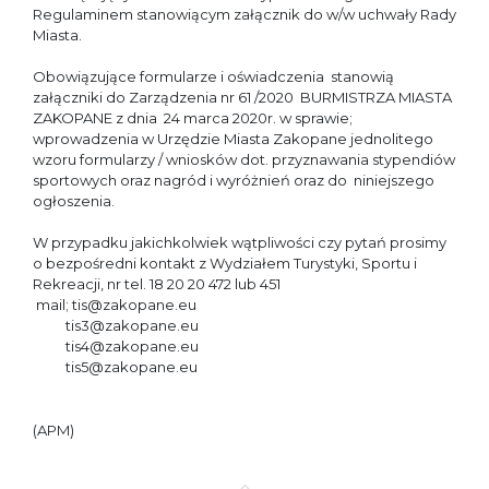
Regulaminem stanowiącym załącznik do w/w uchwały Rady
Miasta.
Obowiązujące formularze i oświadczenia stanowią
załączniki do Zarządzenia nr 61 /2020 BURMISTRZA MIASTA
ZAKOPANE z dnia 24 marca 2020r. w sprawie;
wprowadzenia w Urzędzie Miasta Zakopane jednolitego
wzoru formularzy / wniosków dot. przyznawania stypendiów
sportowych oraz nagród i wyróżnień oraz do niniejszego
ogłoszenia.
W przypadku jakichkolwiek wątpliwości czy pytań prosimy
o bezpośredni kontakt z Wydziałem Turystyki, Sportu i
Rekreacji, nr tel. 18 20 20 472 lub 451
mail; tis@zakopane.eu
tis3@zakopane.eu
tis4@zakopane.eu
tis5@zakopane.eu
(APM)