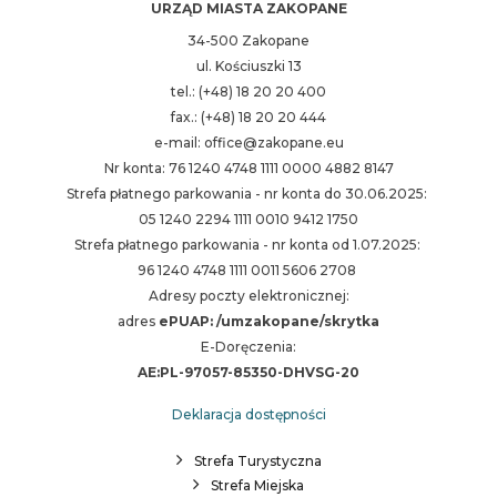
URZĄD MIASTA ZAKOPANE
34-500 Zakopane
ul. Kościuszki 13
tel.: (+48) 18 20 20 400
fax.: (+48) 18 20 20 444
e-mail: office@zakopane.eu
Nr konta: 76 1240 4748 1111 0000 4882 8147
Strefa płatnego parkowania - nr konta do 30.06.2025:
05 1240 2294 1111 0010 9412 1750
Strefa płatnego parkowania - nr konta od 1.07.2025:
96 1240 4748 1111 0011 5606 2708
Adresy poczty elektronicznej:
adres
ePUAP: /umzakopane/skrytka
E-Doręczenia:
AE:PL-97057-85350-DHVSG-20
Deklaracja dostępności
Strefa Turystyczna
Strefa Miejska