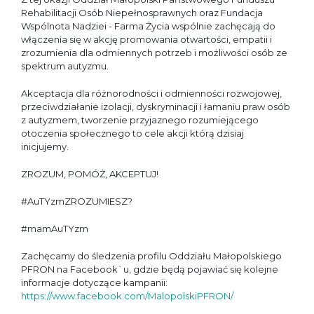
Rehabilitacji Osób Niepełnosprawnych oraz Fundacja
Wspólnota Nadziei - Farma Życia wspólnie zachęcają do
włączenia się w akcję promowania otwartości, empatii i
zrozumienia dla odmiennych potrzeb i możliwości osób ze
spektrum autyzmu.
Akceptacja dla różnorodności i odmienności rozwojowej,
przeciwdziałanie izolacji, dyskryminacji i łamaniu praw osób
z autyzmem, tworzenie przyjaznego rozumiejącego
otoczenia społecznego to cele akcji którą dzisiaj
inicjujemy.
ZROZUM, POMÓŻ, AKCEPTUJ!
#AuTYzmZROZUMIESZ?
#mamAuTYzm
Zachęcamy do śledzenia profilu Oddziału Małopolskiego
PFRON na Facebook`u, gdzie będą pojawiać się kolejne
informacje dotyczące kampanii:
https://www.facebook.com/MalopolskiPFRON/