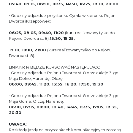
05:40, 07:15, 08:50, 10:35, 14:30, 16:25, 18:10, 20:00
• Godziny odjazdu z przystanku Cyrhla w kierunku Rejon
Dworca iKrzeptówek:
06:25, 08:05, 09:40, 11:20
(kurs realizowany tylko do
Rejonu Dworca st. 8)
,
13:30, 15:25,
17:10, 19:10, 21:00
(kurs realizowany tylko do Rejonu
Dworca st. 8).
LINIA NR 14 BĘDZIE KURSOWAĆ NASTĘPUJĄCO:
• Godziny odjazdu z Rejonu Dworca st. 8 przez Aleje 3-go
Maja Dolne, Harendę, Olczę:
08:00, 09:45, 11:20, 13:35, 16:20, 17:50, 19:30
• Godziny odjazdu z Rejonu Dworca st. 8 przez Aleje 3-go
Maja Górne, Olczę, Harendę:
06:10, 07:15, 09:00, 10:40, 14:45, 15:35, 17:05, 18:35,
20:30
UWAGA:
Rozkłady jazdy na przystankach komunikacyjnych zostaną