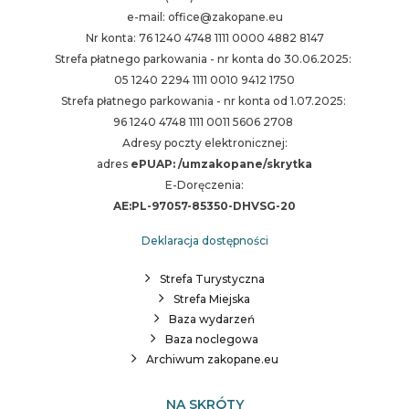
e-mail: office@zakopane.eu
Nr konta: 76 1240 4748 1111 0000 4882 8147
Strefa płatnego parkowania - nr konta do 30.06.2025:
05 1240 2294 1111 0010 9412 1750
Strefa płatnego parkowania - nr konta od 1.07.2025:
96 1240 4748 1111 0011 5606 2708
Adresy poczty elektronicznej:
adres
ePUAP: /umzakopane/skrytka
E-Doręczenia:
AE:PL-97057-85350-DHVSG-20
Deklaracja dostępności
Strefa Turystyczna
Strefa Miejska
Baza wydarzeń
Baza noclegowa
Archiwum zakopane.eu
NA SKRÓTY