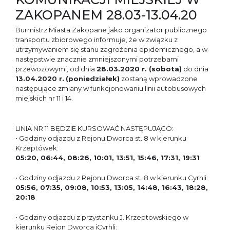
ZAKOPANEM 28.03-13.04.20
Burmistrz Miasta Zakopane jako organizator publicznego
transportu zbiorowego informuje, że w związku z
utrzymywaniem się stanu zagrożenia epidemicznego, a w
następstwie znacznie zmniejszonymi potrzebami
przewozowymi, od dnia
28.03.2020 r. (sobota)
do dnia
13.04.2020 r.
(poniedziałek)
zostaną wprowadzone
następujące zmiany w funkcjonowaniu linii autobusowych
miejskich nr 11 i 14.
LINIA NR 11 BĘDZIE KURSOWAĆ NASTĘPUJĄCO:
• Godziny odjazdu z Rejonu Dworca st. 8 w kierunku
Krzeptówek:
05:20, 06:44, 08:26, 10:01, 13:51, 15:46, 17:31, 19:31
• Godziny odjazdu z Rejonu Dworca st. 8 w kierunku Cyrhli:
05:56, 07:35, 09:08, 10:53, 13:05, 14:48, 16:43, 18:28,
20:18
• Godziny odjazdu z przystanku J. Krzeptowskiego w
kierunku Rejon Dworca iCyrhli: