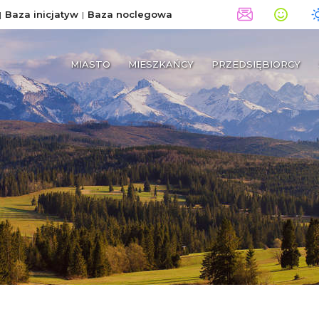
Baza inicjatyw
Baza noclegowa
MIASTO
MIESZKAŃCY
PRZEDSIĘBIORCY