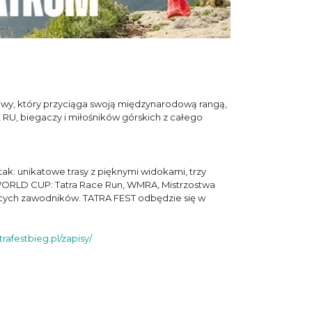
owy, który przyciąga swoją międzynarodową rangą,
 RU, biegaczy i miłośników górskich z całego
k: unikatowe trasy z pięknymi widokami, trzy
ir WORLD CUP: Tatra Race Run, WMRA, Mistrzostwa
jących zawodników. TATRA FEST odbędzie się w
atrafestbieg.pl/zapisy/