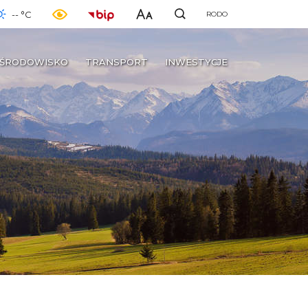
-- °C
RODO
ŚRODOWISKO
TRANSPORT
INWESTYCJE