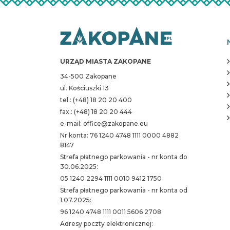
URZĄD MIASTA ZAKOPANE
34-500 Zakopane
ul. Kościuszki 13
tel.: (+48) 18 20 20 400
fax.: (+48) 18 20 20 444
e-mail: office@zakopane.eu
Nr konta: 76 1240 4748 1111 0000 4882
8147
Strefa płatnego parkowania - nr konta do
30.06.2025:
05 1240 2294 1111 0010 9412 1750
Strefa płatnego parkowania - nr konta od
1.07.2025:
96 1240 4748 1111 0011 5606 2708
Adresy poczty elektronicznej: