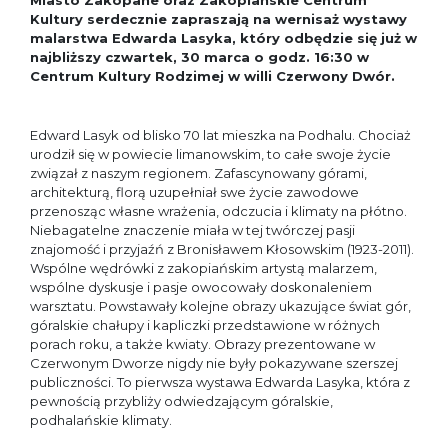
Miasto Zakopane oraz Zakopiańskie Centrum
Kultury serdecznie zapraszają na wernisaż wystawy
malarstwa Edwarda Lasyka, który odbędzie się już w
najbliższy czwartek, 30 marca o godz. 16:30 w
Centrum Kultury Rodzimej w willi Czerwony Dwór.
Edward Lasyk od blisko 70 lat mieszka na Podhalu. Chociaż
urodził się w powiecie limanowskim, to całe swoje życie
związał z naszym regionem. Zafascynowany górami,
architekturą, florą uzupełniał swe życie zawodowe
przenosząc własne wrażenia, odczucia i klimaty na płótno.
Niebagatelne znaczenie miała w tej twórczej pasji
znajomość i przyjaźń z Bronisławem Kłosowskim (1923-2011).
Wspólne wędrówki z zakopiańskim artystą malarzem,
wspólne dyskusje i pasje owocowały doskonaleniem
warsztatu. Powstawały kolejne obrazy ukazujące świat gór,
góralskie chałupy i kapliczki przedstawione w różnych
porach roku, a także kwiaty. Obrazy prezentowane w
Czerwonym Dworze nigdy nie były pokazywane szerszej
publiczności. To pierwsza wystawa Edwarda Lasyka, która z
pewnością przybliży odwiedzającym góralskie,
podhalańskie klimaty.