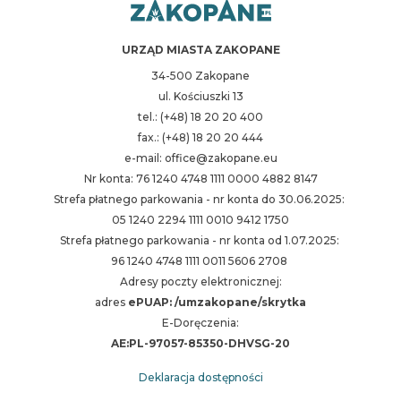
URZĄD MIASTA ZAKOPANE
34-500 Zakopane
ul. Kościuszki 13
tel.: (+48) 18 20 20 400
fax.: (+48) 18 20 20 444
e-mail: office@zakopane.eu
Nr konta: 76 1240 4748 1111 0000 4882 8147
Strefa płatnego parkowania - nr konta do 30.06.2025:
05 1240 2294 1111 0010 9412 1750
Strefa płatnego parkowania - nr konta od 1.07.2025:
96 1240 4748 1111 0011 5606 2708
Adresy poczty elektronicznej:
adres
ePUAP: /umzakopane/skrytka
E-Doręczenia:
AE:PL-97057-85350-DHVSG-20
Deklaracja dostępności