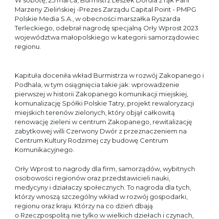
W sobotę, 25 marca, Burmistrz Leszek Dorula z rąk Pani
Marzeny Zielińskiej -Prezes Zarządu Capital Point - PMPG
Polskie Media S.A., w obecności marszałka Ryszarda
Terleckiego, odebrał nagrodę specjalną Orły Wprost 2023
województwa małopolskiego w kategorii samorządowiec
regionu.
Kapituła doceniła wkład Burmistrza w rozwój Zakopanego i
Podhala, w tym osiągnięcia takie jak: wprowadzenie
pierwszej w historii Zakopanego komunikacji miejskiej,
komunalizację Spółki Polskie Tatry, projekt rewaloryzacji
miejskich terenów zielonych, który objął całkowitą
renowację zieleni w centrum Zakopanego, rewitalizację
zabytkowej willi Czerwony Dwór z przeznaczeniem na
Centrum Kultury Rodzimej czy budowę Centrum
Komunikacyjnego.
Orły Wprost to nagrody dla firm, samorządów, wybitnych
osobowości regionów oraz przedstawicieli nauki,
medycyny i działaczy społecznych. To nagroda dla tych,
którzy wnoszą szczególny wkład w rozwój gospodarki,
regionu oraz kraju. Którzy na co dzień dbają
o Rzeczpospolitą nie tylko w wielkich dziełach i czynach,