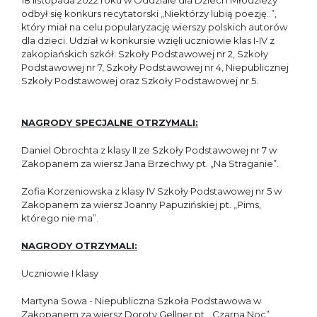
18 listopada 2022 roku w Oddziale dla Dzieci i Młodzieży
odbył się konkurs recytatorski „Niektórzy lubią poezję..”,
który miał na celu popularyzację wierszy polskich autorów
dla dzieci. Udział w konkursie wzięli uczniowie klas I-IV z
zakopiańskich szkół: Szkoły Podstawowej nr 2, Szkoły
Podstawowej nr 7, Szkoły Podstawowej nr 4, Niepublicznej
Szkoły Podstawowej oraz Szkoły Podstawowej nr 5.
NAGRODY SPECJALNE OTRZYMALI:
Daniel Obrochta z klasy II ze Szkoły Podstawowej nr 7 w
Zakopanem za wiersz Jana Brzechwy pt. „Na Straganie”.
Zofia Korzeniowska z klasy IV Szkoły Podstawowej nr 5 w
Zakopanem za wiersz Joanny Papuzińskiej pt. „Pims,
którego nie ma”.
NAGRODY OTRZYMALI:
Uczniowie I klasy
Martyna Sowa - Niepubliczna Szkoła Podstawowa w
Zakopanem za wiersz Doroty Gellner pt. „Czarna Noc”.