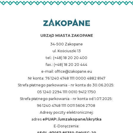
URZĄD MIASTA ZAKOPANE
34-500 Zakopane
ul. Kościuszki 13
tel.: (+48) 18 20 20 400
fax.: (+48) 18 20 20 444
e-mail: office@zakopane.eu
Nr konta: 76 1240 4748 1111 0000 4882 8147
Strefa płatnego parkowania - nr konta do 30.06.2025:
05 1240 2294 1111 0010 9412 1750
Strefa płatnego parkowania - nr konta od 1.07.2025:
96 1240 4748 1111 0011 5606 2708
Adresy poczty elektronicznej:
adres
ePUAP: /umzakopane/skrytka
E-Doręczenia:
AE:PL-97057-85350-DHVSG-20