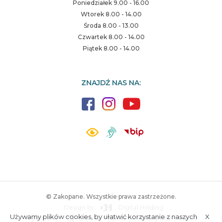
Poniedziałek 9.00 - 16.00
Wtorek 8.00 - 14.00
Środa 8.00 - 13.00
Czwartek 8.00 - 14.00
Piątek 8.00 - 14.00
ZNAJDŹ NAS NA:
© Zakopane. Wszystkie prawa zastrzeżone.
Design by:
Digital Holding
Używamy plików cookies, by ułatwić korzystanie z naszych
X
Wykonanie:
ESC SA
-
Aplikacje i strony internetowe
A.