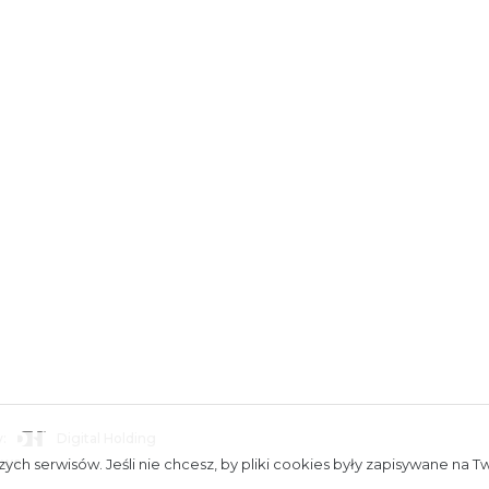
:
Digital Holding
towe
ych serwisów. Jeśli nie chcesz, by pliki cookies były zapisywane na T