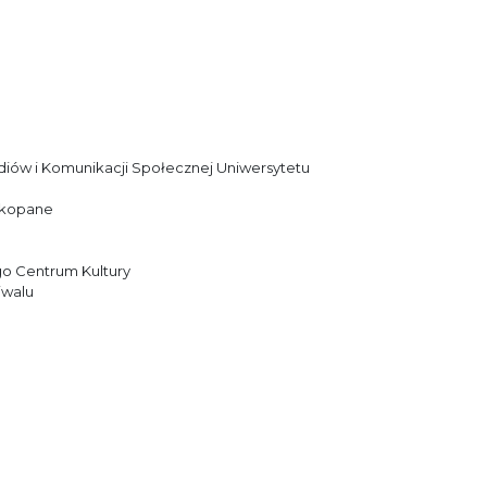
ediów i Komunikacji Społecznej Uniwersytetu
akopane
go Centrum Kultury
iwalu