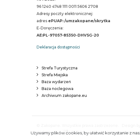
96 1240 4748 1111 0011 5606 2708
Adresy poczty elektronicznej:
adres
ePUAP: /umzakopane/skrytka
E-Doręczenia:
AE:PL-97057-85350-DHVSG-20
Deklaracja dostępności
Strefa Turystyczna
Strefa Miejska
Baza wydarzeń
Baza noclegowa
Archiwum zakopane.eu
© Zakopane. Wszystkie prawa zastrzeżone.
Design by
Wykonanie:
ESC SA
-
Aplikacje i strony interne
Używamy plików cookies, by ułatwić korzystanie z nasz
A.
S.