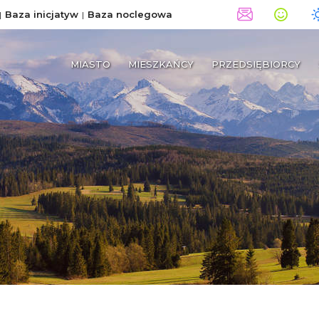
Baza inicjatyw
Baza noclegowa
MIASTO
MIESZKAŃCY
PRZEDSIĘBIORCY