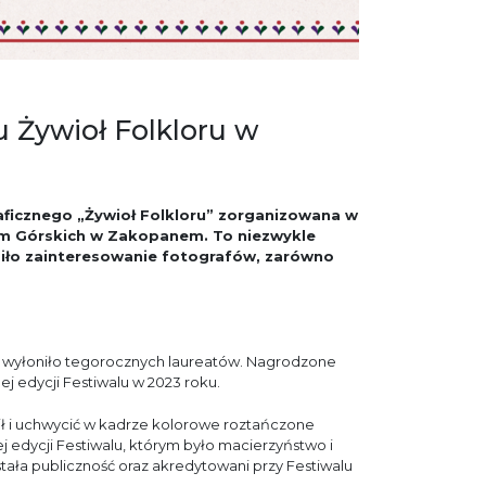
 Żywioł Folkloru w
aficznego „Żywioł Folkloru” zorganizowana w
em Górskich w Zakopanem. To niezwykle
iło zainteresowanie fotografów, zarówno
ce, wyłoniło tegorocznych laureatów. Nagrodzone
j edycji Festiwalu w 2023 roku.
ł i uchwycić w kadrze kolorowe roztańczone
edycji Festiwalu, którym było macierzyństwo i
ała publiczność oraz akredytowani przy Festiwalu