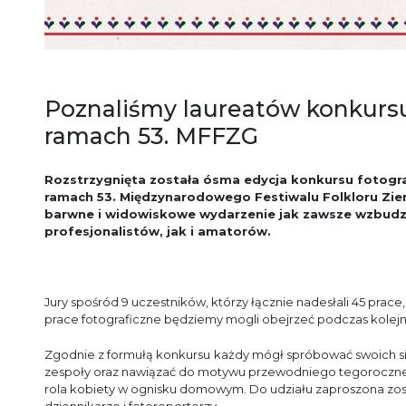
Poznaliśmy laureatów konkursu
ramach 53. MFFZG
Rozstrzygnięta została ósma edycja konkursu fotogr
ramach 53. Międzynarodowego Festiwalu Folkloru Zi
barwne i widowiskowe wydarzenie jak zawsze wzbudz
profesjonalistów, jak i amatorów.
Jury spośród 9 uczestników, którzy łącznie nadesłali 45 pra
prace fotograficzne będziemy mogli obejrzeć podczas kolejne
Zgodnie z formułą konkursu
każdy mógł spróbować swoich si
zespoły oraz nawiązać do motywu przewodniego tegorocznej 
rola kobiety w ognisku domowym. Do udziału zaproszona zost