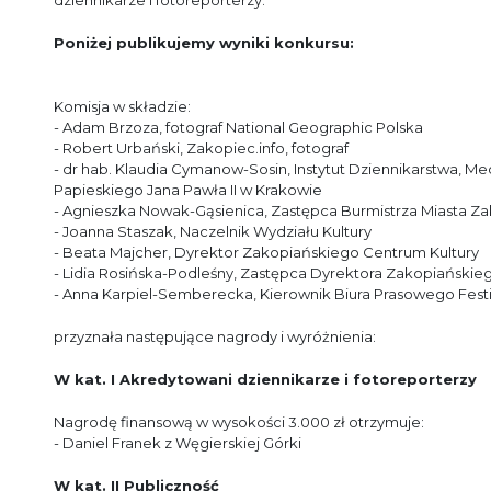
dziennikarze i fotoreporterzy.
Poniżej publikujemy wyniki konkursu:
Komisja w składzie:
- Adam Brzoza, fotograf National Geographic Polska
- Robert Urbański, Zakopiec.info, fotograf
- dr hab. Klaudia Cymanow-Sosin, Instytut Dziennikarstwa, M
Papieskiego Jana Pawła II w Krakowie
- Agnieszka Nowak-Gąsienica, Zastępca Burmistrza Miasta Z
- Joanna Staszak, Naczelnik Wydziału Kultury
- Beata Majcher, Dyrektor Zakopiańskiego Centrum Kultury
- Lidia Rosińska-Podleśny, Zastępca Dyrektora Zakopiańskie
- Anna Karpiel-Semberecka, Kierownik Biura Prasowego Fest
przyznała następujące nagrody i wyróżnienia:
W kat. I Akredytowani dziennikarze i fotoreporterzy
Nagrodę finansową w wysokości 3.000 zł otrzymuje:
- Daniel Franek z Węgierskiej Górki
W kat. II Publiczność