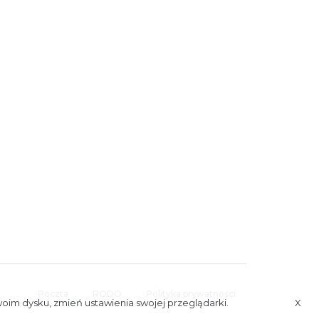
Poczta
RODO
Polityka prywatności
woim dysku, zmień ustawienia swojej przeglądarki.
X