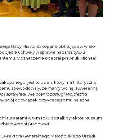
a Sesja Rady Miasta Zakopane obfitująca w wiele
odjęcie uchwały w sprawie nadania tytułu
ntemu. Odznaczenie odebrał prawnuk Michael
akopanego, jest to dzień, który ma historyczną
t temu spowodowały, że mamy wolną, suwerenną i
ć i sprawiedliwie ocenić zasługi Wojciecha
iamy swój obowiązek przywracając mu należne
h laureatami w tym roku zostali: dyrektor Muzeum
eźbiarz Antoni Grabowski.
ąk Dyrektora Generalnego Małopolskiego Urzędu