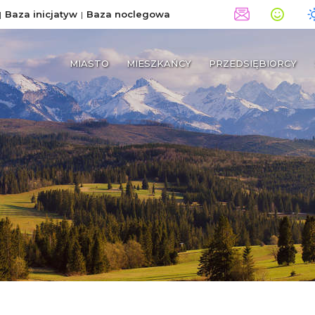
Baza inicjatyw
Baza noclegowa
MIASTO
MIESZKAŃCY
PRZEDSIĘBIORCY