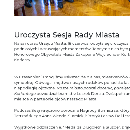
Uroczysta Sesja Rady Miasta
Na sali obrad Urzędu Miasta, 18 czerwca, odbyła się uroczyst
podniosłych i wzruszających momentów. Jednym z nich było p
Honorowego Obywatela Miasta Zakopane Wojciechowi Korfa
Korfanty.
W uzasadnieniu mogliśmy usłyszeć, że dla nas, mieszkańców Z
symbolikę. Odwaga i męstwo naszych rodaków ponad sto la
niepodległą ojczyznę.
Nasze miasto potrafi docenić, pamięta
Korfantego
powiedział burmistrz Leszek Dorula. Dziś spełn
miejsce w panteonie ojców naszego Miasta.
Podczas Sesji wręczono doroczne Nagrody Burmistrza, któryc
Tatrzańskiego Anna Wende-Surmiak, historyk Lesław Dall i rz
Wyjątkowe odznaczenie, "Medal za Długoletnią Służbę", z r