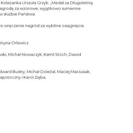
oleżanka Urszula Grzyb. „Medal za Długoletnią
o nagrodę za wzorowe, wyjątkowo sumienne
 służbie Państwa.
ło wręczenie nagród za wybitne osiągnięcia
 Woyna Orlewicz
wski, Michał Nowaczyk, Kamil Stoch, Dawid
Edward Budny, Michał Doležal, Maciej Maciusiak,
apotoczny i Karol Zięba.