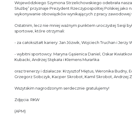
Wojewódzkiego Szymona Strzelichowskiego odebrała nasza K
Służbę” przyznaje Prezydent Rzeczypospolitej Polskiej jak
wykonywanie obowiązków wynikających z pracy zawodowej w
Ostatnim, lecz nie mniej ważnym punktem uroczystej Sesji by
sportowe, które otrzymali:
- za całokształt kariery: Jan Józwik, Wojciech Truchan i Jerzy
- wybitni sportowcy: Maryna Gąsienica Daniel, Oskar Kwiatko
Kubacki, Andrzej Stękała i Klemens Murańka
oraz trenerzy i działacze: Krzysztof Miętus, Weronika Budny, 
Grzegorz Sobczyk, Kacper Skrobot, Kamil Skrobot, Andrzej Z
Wszytskim nagrodzonym serdecznie gratulujemy!
Zdjęcia: RKW
(APM)