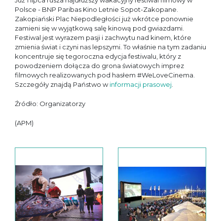
Już 1 lipca rusza najdłuższy wakacyjny festiwal filmowy w
Polsce - BNP Paribas Kino Letnie Sopot-Zakopane.
Zakopiański Plac Niepodległości już wkrótce ponownie
zamieni się w wyjątkową salę kinową pod gwiazdami.
Festiwal jest wyrazem pasji i zachwytu nad kinem, które
zmienia świat i czyni nas lepszymi. To właśnie na tym zadaniu
koncentruje się tegoroczna edycja festiwalu, który z
powodzeniem dołącza do grona światowych imprez
filmowych realizowanych pod hasłem #WeLoveCinema.
Szczegóły znajdą Państwo w
informacji prasowej
.
Źródło: Organizatorzy
(APM)