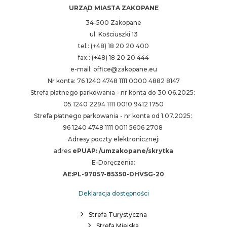
URZĄD MIASTA ZAKOPANE
34-500 Zakopane
ul. Kościuszki 13
tel.: (+48) 18 20 20 400
fax.: (+48) 18 20 20 444
e-mail: office@zakopane.eu
Nr konta: 76 1240 4748 1111 0000 4882 8147
Strefa płatnego parkowania - nr konta do 30.06.2025:
05 1240 2294 1111 0010 9412 1750
Strefa płatnego parkowania - nr konta od 1.07.2025:
96 1240 4748 1111 0011 5606 2708
Adresy poczty elektronicznej:
adres
ePUAP: /umzakopane/skrytka
E-Doręczenia:
AE:PL-97057-85350-DHVSG-20
Deklaracja dostępności
Strefa Turystyczna
Strefa Miejska