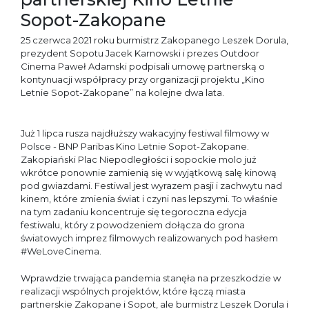
Sopot-Zakopane
25 czerwca 2021 roku burmistrz Zakopanego Leszek Dorula,
prezydent Sopotu Jacek Karnowski i prezes Outdoor
Cinema Paweł Adamski podpisali umowę partnerską o
kontynuacji współpracy przy organizacji projektu „Kino
Letnie Sopot-Zakopane” na kolejne dwa lata.
Już 1 lipca rusza najdłuższy wakacyjny festiwal filmowy w
Polsce - BNP Paribas Kino Letnie Sopot-Zakopane.
Zakopiański Plac Niepodległości i sopockie molo już
wkrótce ponownie zamienią się w wyjątkową salę kinową
pod gwiazdami. Festiwal jest wyrazem pasji i zachwytu nad
kinem, które zmienia świat i czyni nas lepszymi. To właśnie
na tym zadaniu koncentruje się tegoroczna edycja
festiwalu, który z powodzeniem dołącza do grona
światowych imprez filmowych realizowanych pod hasłem
#WeLoveCinema.
Wprawdzie trwająca pandemia stanęła na przeszkodzie w
realizacji wspólnych projektów, które łączą miasta
partnerskie Zakopane i Sopot, ale burmistrz Leszek Dorula i