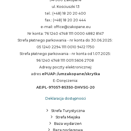
ul. Kościuszki 13
tel.: (+48) 18 20 20 400
fax.: (+48) 18 20 20 444
e-mail: office@zakopane.eu
Nr konta: 76 1240 4748 1111 0000 4882 8147
Strefa płatnego parkowania - nr konta do 30.06.2025:
05 1240 2294 1111 0010 9412 1750
Strefa płatnego parkowania - nr konta od 1.07.2025:
96 1240 4748 1111 0011 5606 2708
Adresy poczty elektronicznej:
adres
ePUAP: /umzakopane/skrytka
E-Doręczenia:
AE:PL-97057-85350-DHVSG-20
Deklaracja dostępności
Strefa Turystyczna
Strefa Miejska
Baza wydarzeń
Baza noclegowa