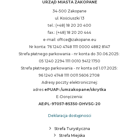
URZĄD MIASTA ZAKOPANE
34-500 Zakopane
ul. Kościuszki 13
tel.: (+48) 18 20 20 400
fax.: (+48) 18 20 20 444
e-mail: office@zakopane.eu
Nr konta: 76 1240 4748 1111 0000 4882 8147
Strefa płatnego parkowania - nr konta do 30.06.2025:
05 1240 2294 1111 0010 9412 1750
Strefa płatnego parkowania - nr konta od 1.07.2025:
96 1240 4748 1111 0011 5606 2708
Adresy poczty elektronicznej:
adres
ePUAP: /umzakopane/skrytka
E-Doręczenia:
AE:PL-97057-85350-DHVSG-20
Deklaracja dostępności
Strefa Turystyczna
Strefa Miejska