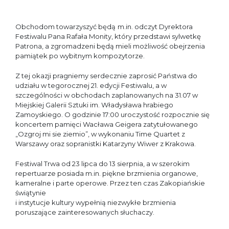
Obchodom towarzyszyć będą
m.in. odczyt Dyrektora
Festiwalu Pana Rafała Monity, który przedstawi sylwetkę
Patrona, a zgromadzeni będą mieli możliwość obejrzenia
pamiątek po wybitnym kompozytorze.
Z tej okazji pragniemy serdecznie zaprosić Państwa do
udziału w tegorocznej 21. edycji Festiwalu, a w
szczególności w obchodach zaplanowanych na 31.07 w
Miejskiej Galerii Sztuki im. Władysława hrabiego
Zamoyskiego. O godzinie 17:00 uroczystość rozpocznie się
koncertem pamięci Wacława Geigera zatytułowanego
„Ozgroj mi sie ziemio”, w wykonaniu Time Quartet z
Warszawy oraz sopranistki Katarzyny Wiwer z Krakowa.
Festiwal Trwa od 23 lipca do 13 sierpnia, a w szerokim
repertuarze posiada m.in. piękne brzmienia organowe,
kameralne i parte operowe. Przez ten czas Zakopiańskie
świątynie
i instytucje kultury wypełnią niezwykłe brzmienia
poruszające zainteresowanych słuchaczy.