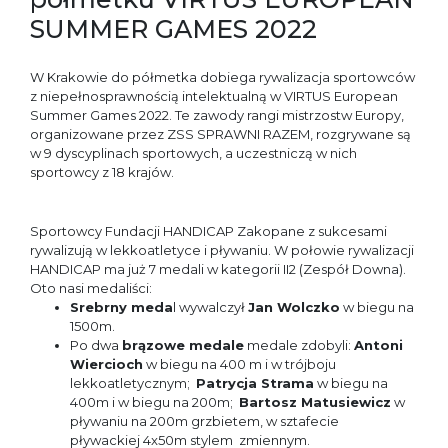
SUMMER GAMES 2022
W Krakowie do półmetka dobiega rywalizacja sportowców
z niepełnosprawnością intelektualną w VIRTUS European
Summer Games 2022. Te zawody rangi mistrzostw Europy,
organizowane przez ZSS SPRAWNI RAZEM, rozgrywane są
w 9 dyscyplinach sportowych, a uczestniczą w nich
sportowcy z 18 krajów.
Sportowcy Fundacji HANDICAP Zakopane z sukcesami
rywalizują w lekkoatletyce i pływaniu. W połowie rywalizacji
HANDICAP ma już 7 medali w kategorii II2 (Zespół Downa).
Oto nasi medaliści:
Srebrny meda
l wywalczył
Jan Wolczko
w biegu na
1500m.
Po dwa
brązowe medale
medale zdobyli:
Antoni
Wiercioch
w biegu na 400 m i w trójboju
lekkoatletycznym;
Patrycja Strama
w biegu na
400m i w biegu na 200m;
Bartosz Matusiewicz
w
pływaniu na 200m grzbietem, w sztafecie
pływackiej 4x50m stylem zmiennym.