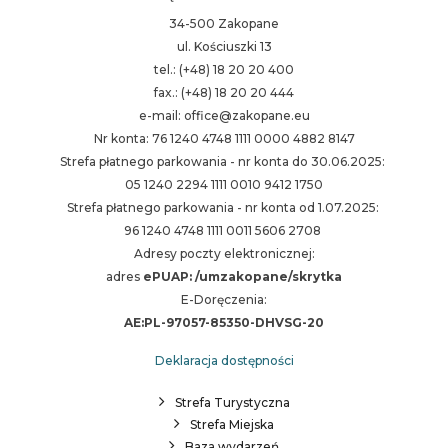
34-500 Zakopane
ul. Kościuszki 13
tel.: (+48) 18 20 20 400
fax.: (+48) 18 20 20 444
e-mail: office@zakopane.eu
Nr konta: 76 1240 4748 1111 0000 4882 8147
Strefa płatnego parkowania - nr konta do 30.06.2025:
05 1240 2294 1111 0010 9412 1750
Strefa płatnego parkowania - nr konta od 1.07.2025:
96 1240 4748 1111 0011 5606 2708
Adresy poczty elektronicznej:
adres
ePUAP: /umzakopane/skrytka
E-Doręczenia:
AE:PL-97057-85350-DHVSG-20
Deklaracja dostępności
Strefa Turystyczna
Strefa Miejska
Baza wydarzeń