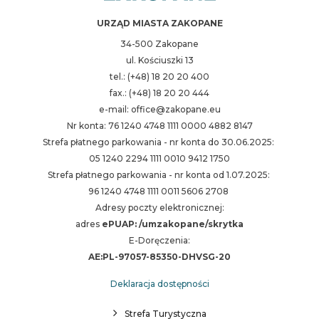
URZĄD MIASTA ZAKOPANE
34-500 Zakopane
ul. Kościuszki 13
tel.: (+48) 18 20 20 400
fax.: (+48) 18 20 20 444
e-mail: office@zakopane.eu
Nr konta: 76 1240 4748 1111 0000 4882 8147
Strefa płatnego parkowania - nr konta do 30.06.2025:
05 1240 2294 1111 0010 9412 1750
Strefa płatnego parkowania - nr konta od 1.07.2025:
96 1240 4748 1111 0011 5606 2708
Adresy poczty elektronicznej:
adres
ePUAP: /umzakopane/skrytka
E-Doręczenia:
AE:PL-97057-85350-DHVSG-20
Deklaracja dostępności
Strefa Turystyczna