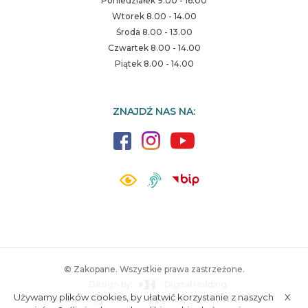
Poniedziałek 9.00 - 16.00
Wtorek 8.00 - 14.00
Środa 8.00 - 13.00
Czwartek 8.00 - 14.00
Piątek 8.00 - 14.00
ZNAJDŹ NAS NA:
© Zakopane. Wszystkie prawa zastrzeżone.
Design by:
Digital Holding
Używamy plików cookies, by ułatwić korzystanie z naszych
X
Wykonanie:
ESC SA
-
Aplikacje i strony internetowe
A.
S.