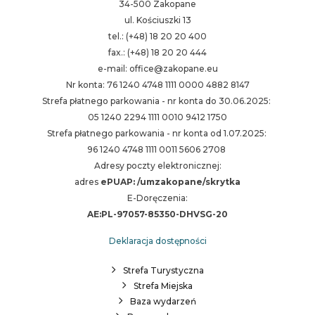
34-500 Zakopane
ul. Kościuszki 13
tel.: (+48) 18 20 20 400
fax.: (+48) 18 20 20 444
e-mail: office@zakopane.eu
Nr konta: 76 1240 4748 1111 0000 4882 8147
Strefa płatnego parkowania - nr konta do 30.06.2025:
05 1240 2294 1111 0010 9412 1750
Strefa płatnego parkowania - nr konta od 1.07.2025:
96 1240 4748 1111 0011 5606 2708
Adresy poczty elektronicznej:
adres
ePUAP: /umzakopane/skrytka
E-Doręczenia:
AE:PL-97057-85350-DHVSG-20
Deklaracja dostępności
Strefa Turystyczna
Strefa Miejska
Baza wydarzeń