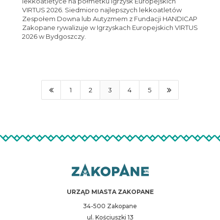
lekkoatletyce na półmetku Igrzysk Europejskich
VIRTUS 2026. Siedmioro najlepszych lekkoatletów
Zespołem Downa lub Autyzmem z Fundacji HANDICAP
Zakopane rywalizuje w Igrzyskach Europejskich VIRTUS
2026 w Bydgoszczy.
1
2
3
4
5
URZĄD MIASTA ZAKOPANE
34-500 Zakopane
ul. Kościuszki 13