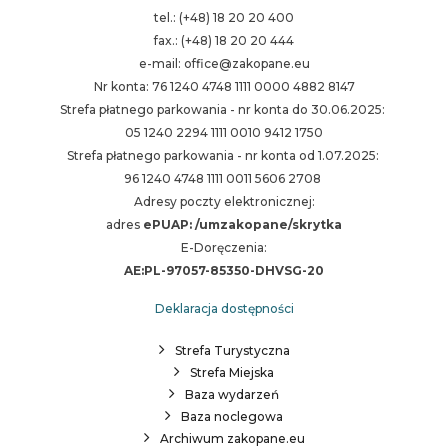
tel.: (+48) 18 20 20 400
fax.: (+48) 18 20 20 444
e-mail: office@zakopane.eu
Nr konta: 76 1240 4748 1111 0000 4882 8147
Strefa płatnego parkowania - nr konta do 30.06.2025:
05 1240 2294 1111 0010 9412 1750
Strefa płatnego parkowania - nr konta od 1.07.2025:
96 1240 4748 1111 0011 5606 2708
Adresy poczty elektronicznej:
adres
ePUAP: /umzakopane/skrytka
E-Doręczenia:
AE:PL-97057-85350-DHVSG-20
Deklaracja dostępności
Strefa Turystyczna
Strefa Miejska
Baza wydarzeń
Baza noclegowa
Archiwum zakopane.eu