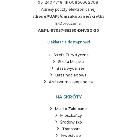
96 1240 4748 1111 0011 5606 2708
Adresy poczty elektronicznej:
adres
ePUAP: /umzakopane/skrytka
E-Doręczenia:
AE:PL-97057-85350-DHVSG-20
Deklaracja dostępności
Strefa Turystyczna
Strefa Miejska
Baza wydarzeń
Baza noclegowa
Archiwum zakopane.eu
NA SKRÓTY
Miasto Zakopane
Mieszkańcy
Środowisko
Transport
Inwestycje