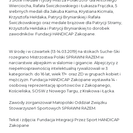
3 złote medale i tytuły Mistrza Polski 2019 dla Antoniego
Wierciocha, Rafała Świczkowskiego i Łukasza Frączka, 5
srebrnych medali dla Jakuba Kaima, Krystiana Kicmala,
Krzysztofa Hełdaka, Patrycji Bryniarskiej i Rafała
Świczkowskiego oraz medale brązowe dla Patrycji Stramy,
Krzysztofa Hełdaka i Patrycji Bryniarskiej to dorobek
zawodników Fundacji HANDICAP Zakopane.
W środę i w czwartek (13-14.03.2019) na stokach Suche-Ski
rozegrano Mistrzostwa Polski SPRAWNI RAZEM w
narciarstwie alpejskim w slalomie i gigancie. Alpejczycy z
niepełnosprawnością intelektualną rywalizowali w 3
kategoriach: do 16 lat, wiek 17+ oraz ZD w grupach kobiet i
mężczyzn. Fundacja HANDICAP Zakopane wystawiła 14 -
osobową reprezentację sportowców z Zakopanego,
Kościeliska, SOSW z Nowego Targu, z Krakowa i Łącka.
Zawody zorganizował Małopolski Oddział Związku
Stowarzyszeń Sportowych SPRAWNI RAZEM.
Tekst i zdjęcia: Fundacja Integracji Przez Sport HANDICAP
Zakopane