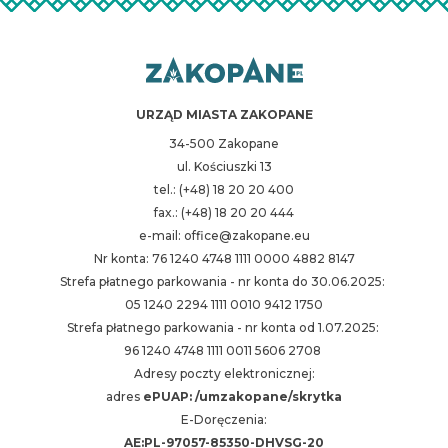
URZĄD MIASTA ZAKOPANE
34-500 Zakopane
ul. Kościuszki 13
tel.: (+48) 18 20 20 400
fax.: (+48) 18 20 20 444
e-mail: office@zakopane.eu
Nr konta: 76 1240 4748 1111 0000 4882 8147
Strefa płatnego parkowania - nr konta do 30.06.2025:
05 1240 2294 1111 0010 9412 1750
Strefa płatnego parkowania - nr konta od 1.07.2025:
96 1240 4748 1111 0011 5606 2708
Adresy poczty elektronicznej:
adres
ePUAP: /umzakopane/skrytka
E-Doręczenia:
AE:PL-97057-85350-DHVSG-20