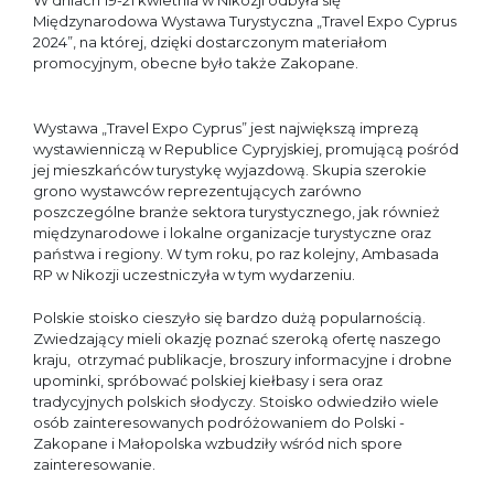
W dniach 19-21 kwietnia w Nikozji odbyła się
Międzynarodowa Wystawa Turystyczna „Travel Expo Cyprus
2024”, na której, dzięki dostarczonym materiałom
promocyjnym, obecne było także Zakopane.
Wystawa „Travel Expo Cyprus” jest największą imprezą
wystawienniczą w Republice Cypryjskiej, promującą pośród
jej mieszkańców turystykę wyjazdową. Skupia szerokie
grono wystawców reprezentujących zarówno
poszczególne branże sektora turystycznego, jak również
międzynarodowe i lokalne organizacje turystyczne oraz
państwa i regiony. W tym roku, po raz kolejny, Ambasada
RP w Nikozji uczestniczyła w tym wydarzeniu.
Polskie stoisko cieszyło się bardzo dużą popularnością.
Zwiedzający mieli okazję poznać szeroką ofertę naszego
kraju, otrzymać publikacje, broszury informacyjne i drobne
upominki, spróbować polskiej kiełbasy i sera oraz
tradycyjnych polskich słodyczy. Stoisko odwiedziło wiele
osób zainteresowanych podróżowaniem do Polski -
Zakopane i Małopolska wzbudziły wśród nich spore
zainteresowanie.