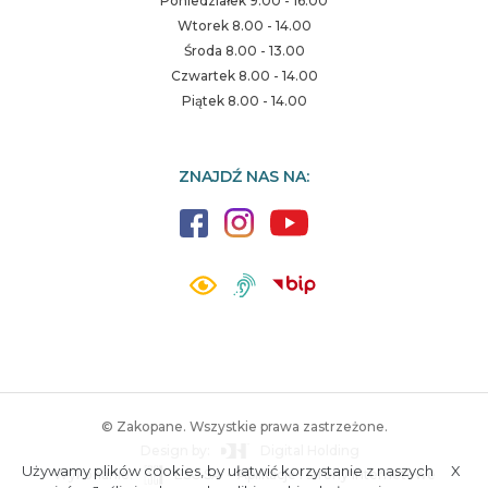
Poniedziałek 9.00 - 16.00
Wtorek 8.00 - 14.00
Środa 8.00 - 13.00
Czwartek 8.00 - 14.00
Piątek 8.00 - 14.00
ZNAJDŹ NAS NA:
© Zakopane. Wszystkie prawa zastrzeżone.
Design by:
Digital Holding
Używamy plików cookies, by ułatwić korzystanie z naszych
X
Wykonanie:
ESC SA
-
Aplikacje i strony internetowe
A.
S.