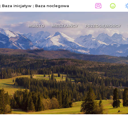
Baza inicjatyw
Baza noclegowa
MIASTO
MIESZKAŃCY
PRZEDSIĘBIORCY