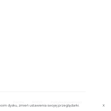
Poczta
RODO
Polityka prywatności
woim dysku, zmień ustawienia swojej przeglądarki.
X