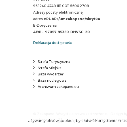
96 1240 4748 1111 0011 5606 2708
Adresy poczty elektronicznej:
adres
ePUAP: /umzakopane/skrytka
E-Doręczenia:
AE:PL-97057-85350-DHVSG-20
Deklaracja dostępności
Strefa Turystyczna
Strefa Miejska
Baza wydarzeń
Baza noclegowa
Archiwum zakopane.eu
© Zakopane. Wszystkie prawa zastrzeżone.
Design by
Wykonanie:
ESC SA
-
Aplikacje i strony interne
Używamy plików cookies, by ułatwić korzystanie z nasz
A.
S.