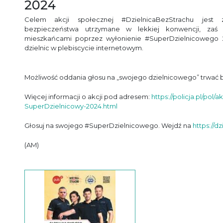
2024
Celem akcji społecznej #DzielnicaBezStrachu jest 
bezpieczeństwa utrzymane w lekkiej konwencji, zaś 
mieszkańcami poprzez wyłonienie #SuperDzielnicowego 20
dzielnic w plebiscycie internetowym.
Możliwość oddania głosu na „swojego dzielnicowego” trwać b
Więcej informacji o akcji pod adresem:
https://policja.pl/pol
SuperDzielnicowy-2024.html
Głosuj na swojego #SuperDzielnicowego. Wejdź na
https://d
(AM)