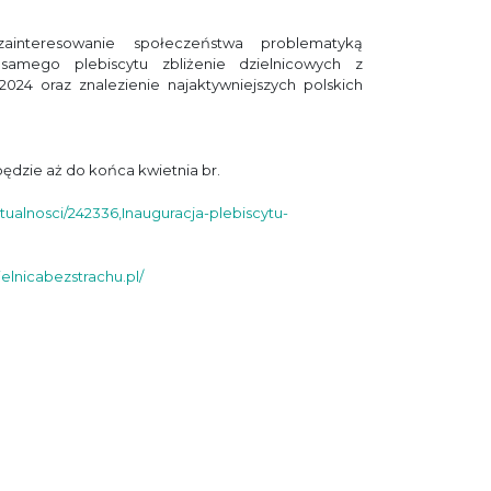
zainteresowanie społeczeństwa problematyką
samego plebiscytu zbliżenie dzielnicowych z
24 oraz znalezienie najaktywniejszych polskich
ędzie aż do końca kwietnia br.
/aktualnosci/242336,Inauguracja-plebiscytu-
zielnicabezstrachu.pl/