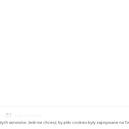
:
Digital Holding
towe
ych serwisów. Jeśli nie chcesz, by pliki cookies były zapisywane na T