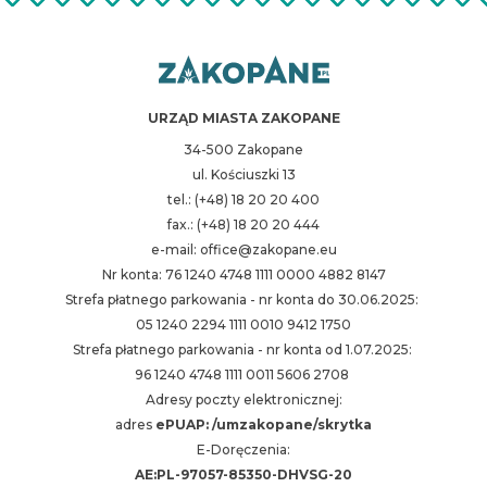
URZĄD MIASTA ZAKOPANE
34-500 Zakopane
ul. Kościuszki 13
tel.: (+48) 18 20 20 400
fax.: (+48) 18 20 20 444
e-mail: office@zakopane.eu
Nr konta: 76 1240 4748 1111 0000 4882 8147
Strefa płatnego parkowania - nr konta do 30.06.2025:
05 1240 2294 1111 0010 9412 1750
Strefa płatnego parkowania - nr konta od 1.07.2025:
96 1240 4748 1111 0011 5606 2708
Adresy poczty elektronicznej:
adres
ePUAP: /umzakopane/skrytka
E-Doręczenia:
AE:PL-97057-85350-DHVSG-20