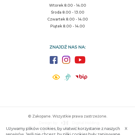
Wtorek 8.00 - 14.00
Środa 8.00 - 13.00
Czwartek 8.00 - 14.00
Piątek 8.00 - 14.00
ZNAJDŹ NAS NA:
© Zakopane. Wszystkie prawa zastrzeżone.
Design by:
Digital Holding
Używamy plików cookies, by ułatwić korzystanie z naszych
X
Wykonanie:
ESC SA
-
Aplikacje i strony internetowe
A.
S.
serwisów. Jeśli nie chcesz, by pliki cookies były zapisywane