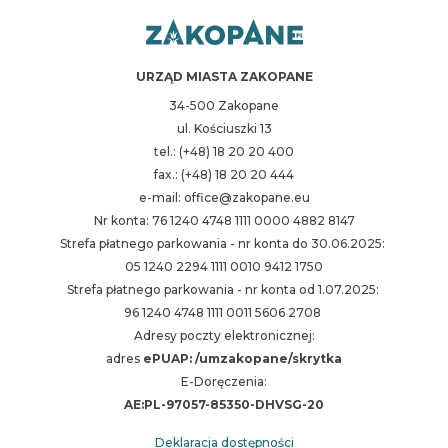
URZĄD MIASTA ZAKOPANE
34-500 Zakopane
ul. Kościuszki 13
tel.: (+48) 18 20 20 400
fax.: (+48) 18 20 20 444
e-mail: office@zakopane.eu
Nr konta: 76 1240 4748 1111 0000 4882 8147
Strefa płatnego parkowania - nr konta do 30.06.2025:
05 1240 2294 1111 0010 9412 1750
Strefa płatnego parkowania - nr konta od 1.07.2025:
96 1240 4748 1111 0011 5606 2708
Adresy poczty elektronicznej:
adres
ePUAP: /umzakopane/skrytka
E-Doręczenia:
AE:PL-97057-85350-DHVSG-20
Deklaracja dostępności