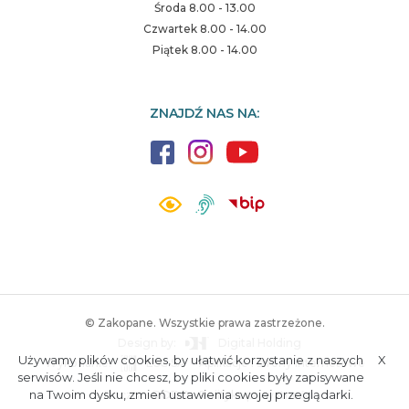
Środa 8.00 - 13.00
Czwartek 8.00 - 14.00
Piątek 8.00 - 14.00
ZNAJDŹ NAS NA:
© Zakopane. Wszystkie prawa zastrzeżone.
Design by:
Digital Holding
Używamy plików cookies, by ułatwić korzystanie z naszych
X
Wykonanie:
ESC SA
-
Aplikacje i strony internetowe
A.
S.
serwisów. Jeśli nie chcesz, by pliki cookies były zapisywane
na Twoim dysku, zmień ustawienia swojej przeglądarki.
Poczta
RODO
Polityka prywatności