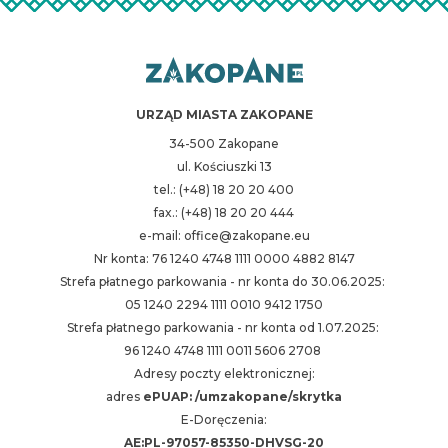
URZĄD MIASTA ZAKOPANE
34-500 Zakopane
ul. Kościuszki 13
tel.: (+48) 18 20 20 400
fax.: (+48) 18 20 20 444
e-mail: office@zakopane.eu
Nr konta: 76 1240 4748 1111 0000 4882 8147
Strefa płatnego parkowania - nr konta do 30.06.2025:
05 1240 2294 1111 0010 9412 1750
Strefa płatnego parkowania - nr konta od 1.07.2025:
96 1240 4748 1111 0011 5606 2708
Adresy poczty elektronicznej:
adres
ePUAP: /umzakopane/skrytka
E-Doręczenia:
AE:PL-97057-85350-DHVSG-20