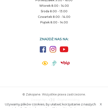
Poniedziałek 9.00 - 16.00
Wtorek 8.00 - 14.00
Środa 8.00 - 13.00
Czwartek 8.00 - 14.00
Piątek 8.00 - 14.00
ZNAJDŹ NAS NA:
© Zakopane. Wszystkie prawa zastrzeżone.
Design by:
Digital Holding
Używamy plików cookies, by ułatwić korzystanie z naszych
X
Wykonanie:
ESC SA
-
Aplikacje i strony internetowe
A.
S.