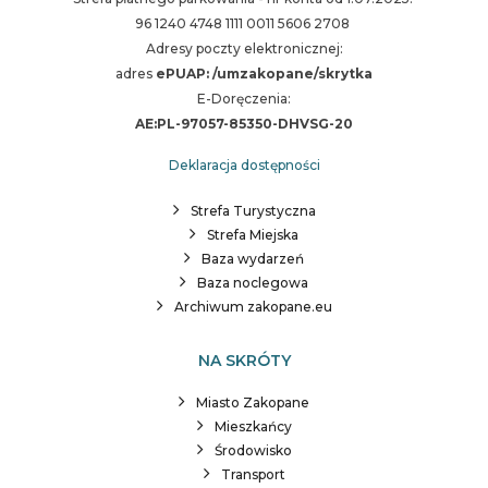
96 1240 4748 1111 0011 5606 2708
Adresy poczty elektronicznej:
adres
ePUAP: /umzakopane/skrytka
E-Doręczenia:
AE:PL-97057-85350-DHVSG-20
Deklaracja dostępności
Strefa Turystyczna
Strefa Miejska
Baza wydarzeń
Baza noclegowa
Archiwum zakopane.eu
NA SKRÓTY
Miasto Zakopane
Mieszkańcy
Środowisko
Transport