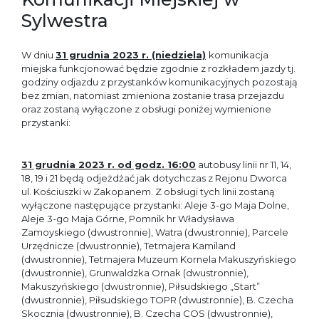
Sylwestra
W dniu
31 grudnia 2023 r. (niedziela)
komunikacja
miejska funkcjonować będzie zgodnie z rozkładem jazdy tj.
godziny odjazdu z przystanków komunikacyjnych pozostają
bez zmian, natomiast zmieniona zostanie trasa przejazdu
oraz zostaną wyłączone z obsługi poniżej wymienione
przystanki:
31 grudnia 2023 r. od godz. 16:00
autobusy linii nr 11, 14,
18, 19 i 21 będą odjeżdżać jak dotychczas z Rejonu Dworca
ul. Kościuszki w Zakopanem. Z obsługi tych linii zostaną
wyłączone następujące przystanki: Aleje 3-go Maja Dolne,
Aleje 3-go Maja Górne, Pomnik hr Władysława
Zamoyskiego (dwustronnie), Watra (dwustronnie), Parcele
Urzędnicze (dwustronnie), Tetmajera Kamiland
(dwustronnie), Tetmajera Muzeum Kornela Makuszyńskiego
(dwustronnie), Grunwaldzka Ornak (dwustronnie),
Makuszyńskiego (dwustronnie), Piłsudskiego „Start”
(dwustronnie), Piłsudskiego TOPR (dwustronnie), B. Czecha
Skocznia (dwustronnie), B. Czecha COS (dwustronnie),