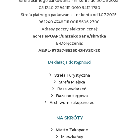
Strefa płatnego parkowania - nr konta do 30.06.2025:
05 1240 2294 1111 0010 9412 1750
Strefa płatnego parkowania - nr konta od 1.07.2025:
96 1240 4748 1111 0011 5606 2708
Adresy poczty elektronicznej:
adres
ePUAP: /umzakopane/skrytka
E-Doręczenia:
AE:PL-97057-85350-DHVSG-20
Deklaracja dostępności
Strefa Turystyczna
Strefa Miejska
Baza wydarzeń
Baza noclegowa
Archiwum zakopane.eu
NA SKRÓTY
Miasto Zakopane
Mieszkańcy