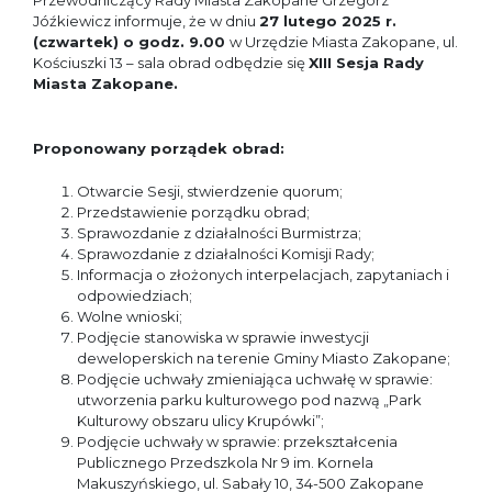
Przewodniczący Rady Miasta Zakopane Grzegorz
Jóźkiewicz informuje, że w dniu
27 lutego 2025 r
.
(czwartek) o godz. 9.00
w Urzędzie Miasta Zakopane, ul.
Kościuszki 13 – sala obrad odbędzie się
XIII Sesja Rady
Miasta Zakopane.
Proponowany porządek obrad:
Otwarcie Sesji, stwierdzenie quorum;
Przedstawienie porządku obrad;
Sprawozdanie z działalności Burmistrza;
Sprawozdanie z działalności Komisji Rady;
Informacja o złożonych interpelacjach, zapytaniach i
odpowiedziach;
Wolne wnioski;
Podjęcie stanowiska w sprawie inwestycji
deweloperskich na terenie Gminy Miasto Zakopane;
Podjęcie uchwały zmieniająca uchwałę w sprawie:
utworzenia parku kulturowego pod nazwą „Park
Kulturowy obszaru ulicy Krupówki”;
Podjęcie uchwały w sprawie: przekształcenia
Publicznego Przedszkola Nr 9 im. Kornela
Makuszyńskiego, ul. Sabały 10, 34-500 Zakopane