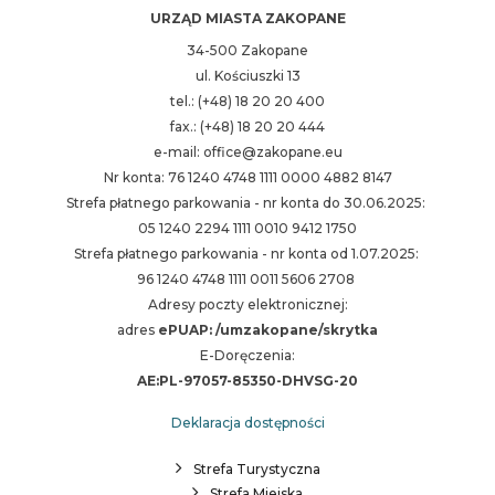
URZĄD MIASTA ZAKOPANE
34-500 Zakopane
ul. Kościuszki 13
tel.: (+48) 18 20 20 400
fax.: (+48) 18 20 20 444
e-mail: office@zakopane.eu
Nr konta: 76 1240 4748 1111 0000 4882 8147
Strefa płatnego parkowania - nr konta do 30.06.2025:
05 1240 2294 1111 0010 9412 1750
Strefa płatnego parkowania - nr konta od 1.07.2025:
96 1240 4748 1111 0011 5606 2708
Adresy poczty elektronicznej:
adres
ePUAP: /umzakopane/skrytka
E-Doręczenia:
AE:PL-97057-85350-DHVSG-20
Deklaracja dostępności
Strefa Turystyczna
Strefa Miejska