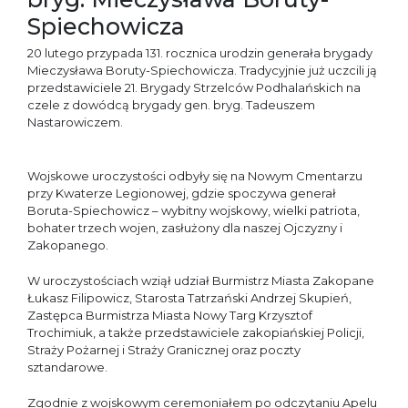
Spiechowicza
20 lutego przypada 131. rocznica urodzin generała brygady
Mieczysława Boruty-Spiechowicza. Tradycyjnie już uczcili ją
przedstawiciele 21. Brygady Strzelców Podhalańskich na
czele z dowódcą brygady gen. bryg. Tadeuszem
Nastarowiczem.
Wojskowe uroczystości odbyły się na Nowym Cmentarzu
przy Kwaterze Legionowej, gdzie spoczywa generał
Boruta-Spiechowicz – wybitny wojskowy, wielki patriota,
bohater trzech wojen, zasłużony dla naszej Ojczyzny i
Zakopanego.
W uroczystościach wziął udział Burmistrz Miasta Zakopane
Łukasz Filipowicz, Starosta Tatrzański Andrzej Skupień,
Zastępca Burmistrza Miasta Nowy Targ Krzysztof
Trochimiuk, a także przedstawiciele zakopiańskiej Policji,
Straży Pożarnej i Straży Granicznej oraz poczty
sztandarowe.
Zgodnie z wojskowym ceremoniałem po odczytaniu Apelu