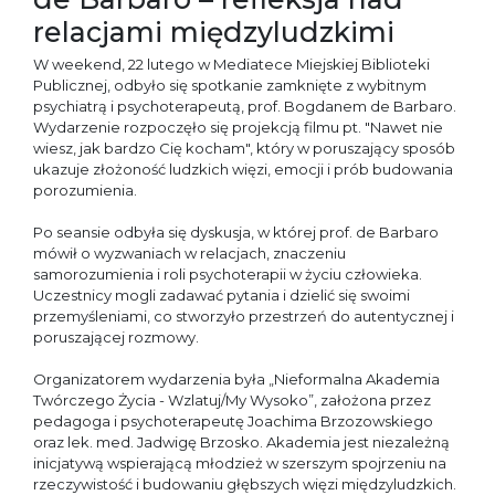
relacjami międzyludzkimi
W weekend, 22 lutego w Mediatece Miejskiej Biblioteki
Publicznej, odbyło się spotkanie zamknięte z wybitnym
psychiatrą i psychoterapeutą, prof. Bogdanem de Barbaro.
Wydarzenie rozpoczęło się projekcją filmu pt. "Nawet nie
wiesz, jak bardzo Cię kocham", który w poruszający sposób
ukazuje złożoność ludzkich więzi, emocji i prób budowania
porozumienia.
Po seansie odbyła się dyskusja, w której prof. de Barbaro
mówił o wyzwaniach w relacjach, znaczeniu
samorozumienia i roli psychoterapii w życiu człowieka.
Uczestnicy mogli zadawać pytania i dzielić się swoimi
przemyśleniami, co stworzyło przestrzeń do autentycznej i
poruszającej rozmowy.
Organizatorem wydarzenia była „Nieformalna Akademia
Twórczego Życia - Wzlatuj/My Wysoko”, założona przez
pedagoga i psychoterapeutę Joachima Brzozowskiego
oraz lek. med. Jadwigę Brzosko. Akademia jest niezależną
inicjatywą wspierającą młodzież w szerszym spojrzeniu na
rzeczywistość i budowaniu głębszych więzi międzyludzkich.