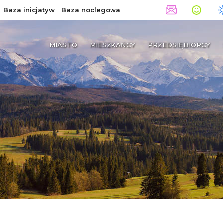
Baza inicjatyw
Baza noclegowa
MIASTO
MIESZKAŃCY
PRZEDSIĘBIORCY