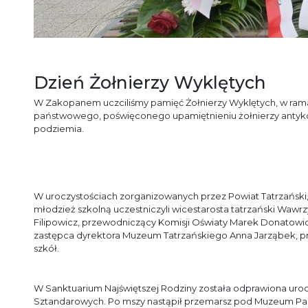
Dzień Żołnierzy Wyklętych
W Zakopanem uczciliśmy pamięć Żołnierzy Wyklętych, w ra
państwowego, poświęconego upamiętnieniu żołnierzy antyk
podziemia.
W uroczystościach zorganizowanych przez Powiat Tatrzański
młodzież szkolną uczestniczyli wicestarosta tatrzański Wawr
Filipowicz, przewodniczący Komisji Oświaty Marek Donatowicz
zastępca dyrektora Muzeum Tatrzańskiego Anna Jarząbek, p
szkół.
W Sanktuarium Najświętszej Rodziny została odprawiona uro
Sztandarowych. Po mszy nastąpił przemarsz pod Muzeum Palac