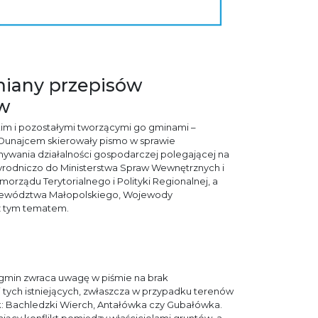
miany przepisów
w
kim i pozostałymi tworzącymi go gminami –
 Dunajcem skierowały pismo w sprawie
nywania działalności gospodarczej polegającej na
yrodniczo do Ministerstwa Spraw Wewnętrznych i
amorządu Terytorialnego i Polityki Regionalnej, a
ojewództwa Małopolskiego, Wojewody
 z tym tematem.
 gmin zwraca uwagę w piśmie na brak
tych istniejących, zwłaszcza w przypadku terenów
k: Bachledzki Wierch, Antałówka czy Gubałówka.