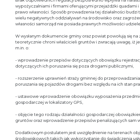
Brak odpowiednich regulacji bezpośrednio wpływa na narasta
wypożyczalniami i firmami oferującymi przejażdżki quadami i
prawo własności. Sposób prowadzenia tej działalności budz
wielu negatywnych oddziaływań na środowisko oraz zagroże
własności samorząd nie posiada prawnych możliwości udziele
W wysłanym dokumencie gminy oraz powiat powołują się na z
teoretycznie chroni właścicieli gruntów i zwracają uwagę, iż 
m.in. o:
- wprowadzenie przepisów dotyczących obowiązku rejestracji
dotyczących ich poruszania się poza drogami publicznymi,
- rozszerzenie uprawnień straży gminnej do przeprowadzania 
poruszania się pojazdów drogami bez względu na ich stan pr
- ustawowe wprowadzenie obowiązku wyposażenia przedmio
gospodarczej w lokalizatory GPS,
- objęcie tego rodzaju działalności gospodarczej obowiązkie
gruntów oraz wprowadzenie przepisów penalizujących sam wj
Dodatkowym postulatem jest uwzględnienie na terenach obj
środowiskowych takich jak wykorzystanie do świadczenia us