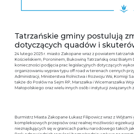
Tatrzańskie gminy postulują z
dotyczących quadów i skuteró
24 lutego 2025 r. miasto Zakopane wraz z powiatem tatrzańs
Kościeliskiem, Poroninem, Bukowiną Tatrzańską oraz Białym
konieczności podjęcia prac legislacyjnych dotyczących wyko
organizowaniu wypraw typu off road w terenach cennych prz
Administracji, Ministerstwa Rolnictwa i Rozwoju Wsi, Komisji S
także do Posłów na Sejm RP, Marszałka i Wicemarszałka W
Małopolskiego oraz wielu innych osób i instytucji związanych
Burmistrz Miasta Zakopane Łukasz Filipowicz wraz z Wójtami
kompleksowych przepisów oraz realnej możliwości egzekucji 
nieznajdujących się w granicach parku narodowego takich ja