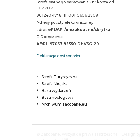
Strefa płatnego parkowania - nr konta od
1.07.2025:
96 1240 4748 1111 0011 5606 2708
Adresy poczty elektronicznej:
adres
ePUAP: /umzakopane/skrytka
E-Doręczenia:
AE:PL-97057-85350-DHVSG-20
Deklaracja dostępności
Strefa Turystyczna
Strefa Miejska
Baza wydarzeń
Baza noclegowa
Archiwum zakopane.eu
© Zakopane. Wszystkie prawa zastrzeżone.
Design by