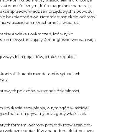
jący konflikt pomiędzy właścicielami gruntów, a
 skuterami śnieżnymi, które nagminnie naruszają
i także sprzeciw władz samorządowych z powodu
nie bezpieczeństwa. Natomiast aspekcie ochrony
nia właścicielom nieruchomości wsparcia.
apisy Kodeksu wykroczeń, który tylko
jest on niewystarczający. Jednogłośnie wnoszą więc
 wszystkich pojazdów, a także regulacji
kontroli i karania mandatami w sytuacjach
awny,
towych pojazdów w ramach działalności
m uzyskania zezwolenia, w tym zgód właścicieli
azd na teren prywatny bez zgody właściciela.
ętych formami ochrony przyrody rozwiązań pro-
ług wyłącznie pojazdów z napędem elektrycznym.