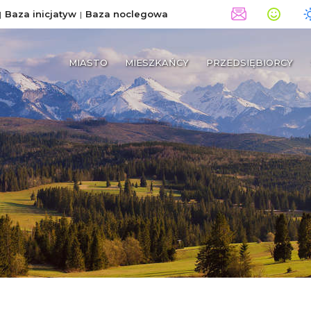
Baza inicjatyw
Baza noclegowa
MIASTO
MIESZKAŃCY
PRZEDSIĘBIORCY