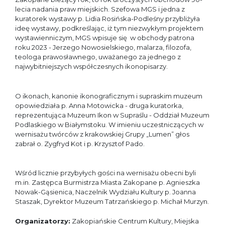
lecia nadania praw miejskich. Szefowa MGS i jedna z
kuratorek wystawy p. Lidia Rosińska-Podleśny przybliżyła
ideę wystawy, podkreślając, iż tym niezwykłym projektem
wystawienniczym, MGS wpisuje się w obchody patrona
roku 2023 - Jerzego Nowosielskiego, malarza, filozofa,
teologa prawosławnego, uważanego za jednego z
najwybitniejszych współczesnych ikonopisarzy.
O ikonach, kanonie ikonograficznym i supraskim muzeum
opowiedziała p. Anna Motowicka - druga kuratorka,
reprezentująca Muzeum Ikon w Supraślu - Oddział Muzeum
Podlaskiego w Białymstoku. W imieniu uczestniczących w
wernisażu twórców z krakowskiej Grupy „Lumen” głos
zabrał o. Zygfryd Kot i p. Krzysztof Pado.
Wśród licznie przybyłych gości na wernisażu obecni byli
m.in. Zastępca Burmistrza Miasta Zakopane p. Agnieszka
Nowak-Gąsienica, Naczelnik Wydziału Kultury p. Joanna
Staszak, Dyrektor Muzeum Tatrzańskiego p. Michał Murzyn.
Organizatorzy:
Zakopiańskie Centrum Kultury, Miejska