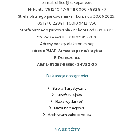
e-mail: office@zakopane.eu
Nr konta: 76 1240 4748 1111 0000 4882 8147
Strefa płatnego parkowania - nr konta do 30.06.2025:
05 1240 2294 1111 0010 9412 1750
Strefa płatnego parkowania - nr konta od 1.07.2025:
96 1240 4748 1111 0011 5606 2708
Adresy poczty elektronicznej:
adres
ePUAP: /umzakopane/skrytka
E-Doręczenia:
AE:PL-97057-85350-DHVSG-20
Deklaracja dostępności
Strefa Turystyczna
Strefa Miejska
Baza wydarzeń
Baza noclegowa
Archiwum zakopane.eu
NA SKRÓTY